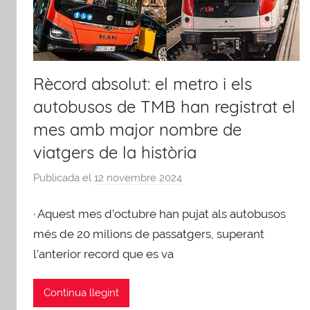
Rècord absolut: el metro i els
autobusos de TMB han registrat el
mes amb major nombre de
viatgers de la història
Publicada el
12 novembre 2024
p
e
· Aquest mes d’octubre han pujat als autobusos
r
A
més de 20 milions de passatgers, superant
F
l’anterior record que es va
B
Continua llegint