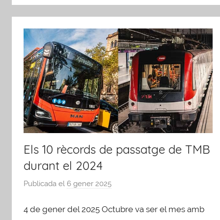
Els 10 rècords de passatge de TMB
durant el 2024
Publicada el
6 gener 2025
p
e
4 de gener del 2025 Octubre va ser el mes amb
r