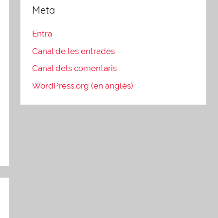
Meta
Entra
Canal de les entrades
Canal dels comentaris
WordPress.org (en anglès)