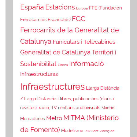
España
Estacions
FFE (Fundación
Europa
FGC
Ferrocarriles Españoles)
Ferrocarrils de la Generalitat de
Catalunya
Funiculars i Telecabines
Generalitat de Catalunya Territori i
Informació
Sostenibilitat
Girona
Infraestructuras
Infraestructures
Llarga Distància
/ Larga Distancia
Llibres, publicacions (diaris i
revistes), radio, TV i mitjans audiovisuals
Madrid
MITMA (Ministerio
Metro
Mercaderies
de Fomento)
Modelisme
R02 Sant Vicenç de