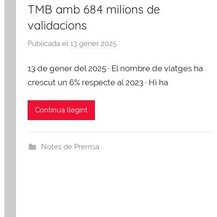
TMB amb 684 milions de
validacions
Publicada el
13 gener 2025
p
e
13 de gener del 2025 · El nombre de viatges ha
r
A
crescut un 6% respecte al 2023 · Hi ha
F
B
Continua llegint
Notes de Premsa