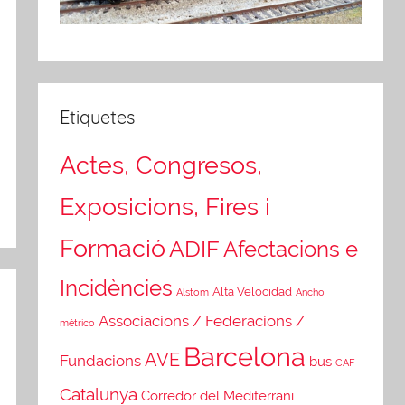
Etiquetes
Actes, Congresos,
Exposicions, Fires i
Formació
ADIF
Afectacions e
Incidències
Alta Velocidad
Alstom
Ancho
Associacions / Federacions /
métrico
Barcelona
AVE
Fundacions
bus
CAF
Catalunya
Corredor del Mediterrani