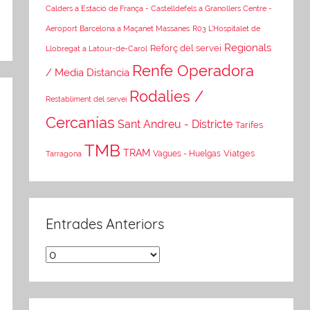
Calders a Estació de França - Castelldefels a Granollers Centre -
Aeroport Barcelona a Maçanet Massanes
R03 L'Hospitalet de
Regionals
Reforç del servei
Llobregat a Latour-de-Carol
Renfe Operadora
/ Media Distancia
Rodalies /
Restabliment del servei
Cercanías
Sant Andreu - Districte
Tarifes
TMB
TRAM
Viatges
Tarragona
Vagues - Huelgas
Entrades Anteriors
Entrades
Anteriors