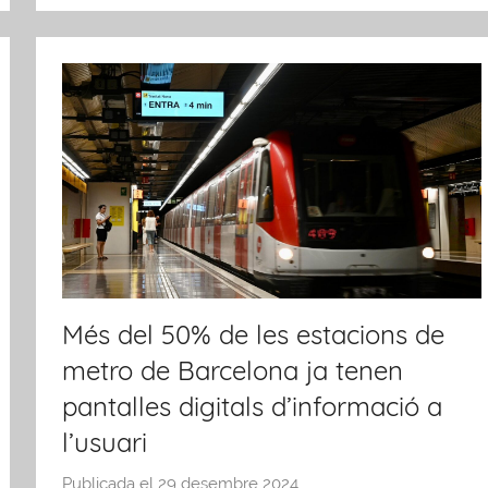
Més del 50% de les estacions de
metro de Barcelona ja tenen
pantalles digitals d’informació a
l’usuari
Publicada el
29 desembre 2024
p