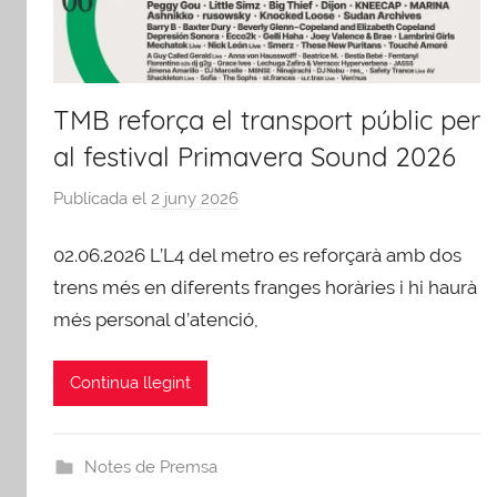
TMB reforça el transport públic per
al festival Primavera Sound 2026
Publicada el
2 juny 2026
p
e
02.06.2026 L’L4 del metro es reforçarà amb dos
r
A
trens més en diferents franges horàries i hi haurà
F
més personal d’atenció,
B
Continua llegint
Notes de Premsa