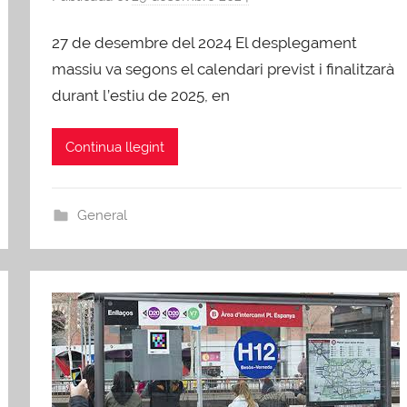
e
27 de desembre del 2024 El desplegament
r
A
massiu va segons el calendari previst i finalitzarà
F
durant l’estiu de 2025, en
B
Continua llegint
General