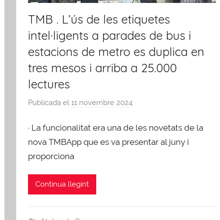
TMB . L’ús de les etiquetes
intel·ligents a parades de bus i
estacions de metro es duplica en
tres mesos i arriba a 25.000
lectures
Publicada el
11 novembre 2024
p
e
· La funcionalitat era una de les novetats de la
r
A
nova TMBApp que es va presentar al juny i
F
proporciona
B
Continua llegint