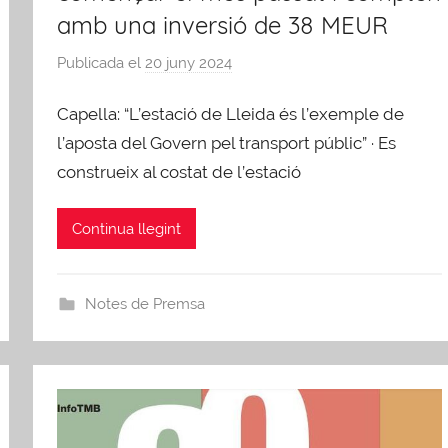
amb una inversió de 38 MEUR
Publicada el
20 juny 2024
p
e
Capella: “L’estació de Lleida és l’exemple de
r
A
l’aposta del Govern pel transport públic” · Es
F
construeix al costat de l’estació
B
Continua llegint
Notes de Premsa