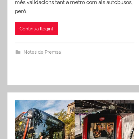
A
més validacions tant a metro com als autobusos,
F
però
B
Continua llegint
Notes de Premsa