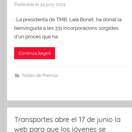
Publicada el
24 juny 2024
p
e
· La presidenta de TMB, Laia Bonet, ha donat la
r
A
benvinguda a les 331 incorporacions sorgides
F
d’un procés que ha
B
Continua llegint
Notes de Premsa
Transportes abre el 17 de junio la
web para que los jóvenes se