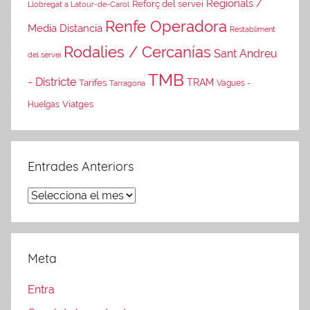
Regionals /
Reforç del servei
Llobregat a Latour-de-Carol
Renfe Operadora
Media Distancia
Restabliment
Rodalies / Cercanías
Sant Andreu
del servei
TMB
- Districte
TRAM
Tarifes
Tarragona
Vagues -
Viatges
Huelgas
Entrades Anteriors
Entrades
Anteriors
Meta
Entra