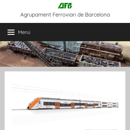
Vés
al
Agrupament Ferroviari de Barcelona
contingut
Web
oficial
Menú
de
l'AFB