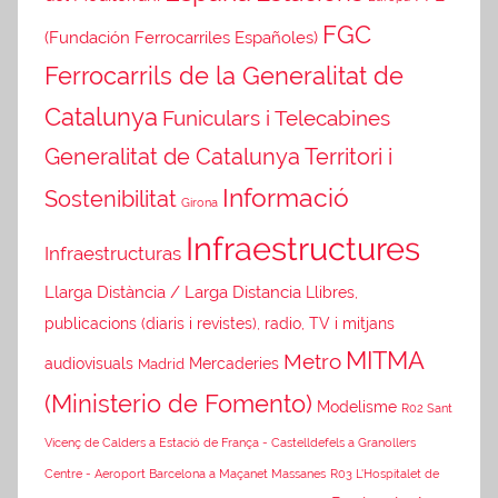
FGC
(Fundación Ferrocarriles Españoles)
Ferrocarrils de la Generalitat de
Catalunya
Funiculars i Telecabines
Generalitat de Catalunya Territori i
Informació
Sostenibilitat
Girona
Infraestructures
Infraestructuras
Llarga Distància / Larga Distancia
Llibres,
publicacions (diaris i revistes), radio, TV i mitjans
MITMA
Metro
audiovisuals
Madrid
Mercaderies
(Ministerio de Fomento)
Modelisme
R02 Sant
Vicenç de Calders a Estació de França - Castelldefels a Granollers
Centre - Aeroport Barcelona a Maçanet Massanes
R03 L'Hospitalet de