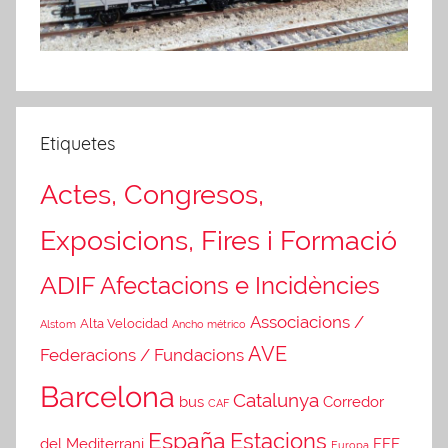
Etiquetes
Actes, Congresos,
Exposicions, Fires i Formació
ADIF
Afectacions e Incidències
Associacions /
Alta Velocidad
Alstom
Ancho métrico
AVE
Federacions / Fundacions
Barcelona
Catalunya
Corredor
bus
CAF
España
Estacions
del Mediterrani
FFE
Europa