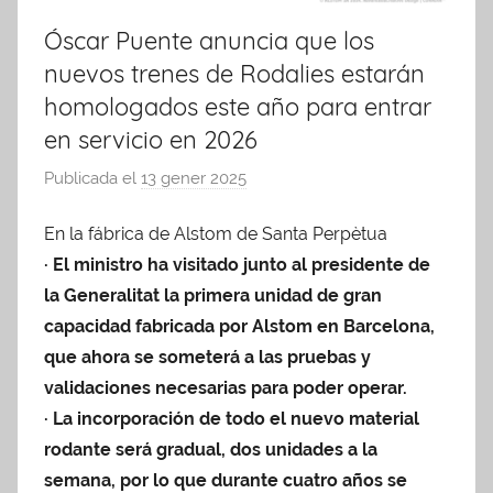
Óscar Puente anuncia que los
nuevos trenes de Rodalies estarán
homologados este año para entrar
en servicio en 2026
Publicada el
13 gener 2025
p
e
En la fábrica de Alstom de Santa Perpètua
r
· El ministro ha visitado junto al presidente de
A
F
la Generalitat la primera unidad de gran
B
capacidad fabricada por Alstom en Barcelona,
que ahora se someterá a las pruebas y
validaciones necesarias para poder operar.
· La incorporación de todo el nuevo material
rodante será gradual, dos unidades a la
semana, por lo que durante cuatro años se