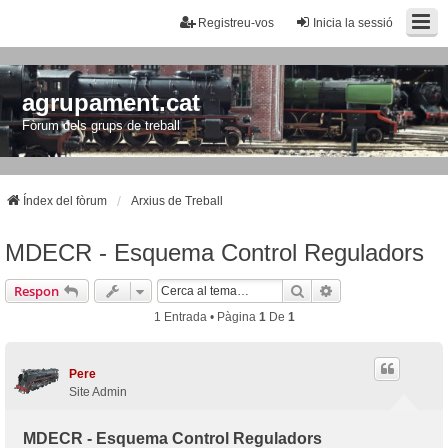
Registreu-vos
Inicia la sessió
agrupament.cat
Fòrum dels grups de treball
Índex del fòrum
Arxius de Treball
MDECR - Esquema Control Reguladors
Cerca
Cerca Avançada
Respon
1 Entrada • Pàgina
1
De
1
Pere
Site Admin
MDECR - Esquema Control Reguladors