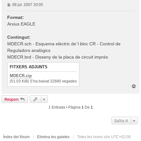
E
08 jul. 2007 20:05
n
t
Format:
r
Arxius EAGLE
a
d
Contingut:
a
MDECR.sch - Esquema elèctric de`l bloc CR - Control de
Reguladors analògics
MDECR.brd - Disseny de la placa de circuit imprés
FITXERS ADJUNTS
MDECR.zip
(51.03 KiB) S’ha baixat 32680 vegades
T
o
r
Respon
n
a
1 Entrada • Pàgina
1
De
1
a
l
Salta A
’
i
n
i
Índex del fòrum
Elimina les galetes
Totes les hores són
UTC+02:00