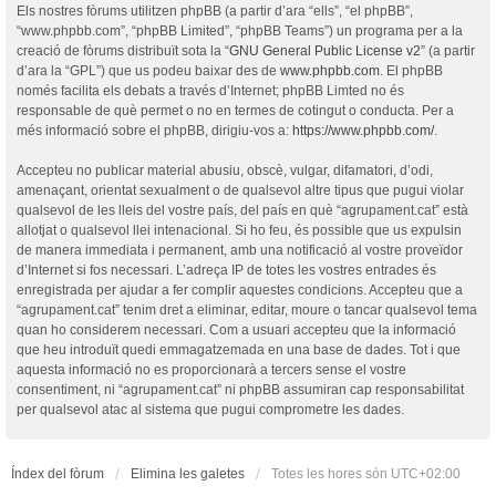
Els nostres fòrums utilitzen phpBB (a partir d’ara “ells”, “el phpBB”,
“www.phpbb.com”, “phpBB Limited”, “phpBB Teams”) un programa per a la
creació de fòrums distribuït sota la “
GNU General Public License v2
” (a partir
d’ara la “GPL”) que us podeu baixar des de
www.phpbb.com
. El phpBB
només facilita els debats a través d’Internet; phpBB Limted no és
responsable de què permet o no en termes de cotingut o conducta. Per a
més informació sobre el phpBB, dirigiu-vos a:
https://www.phpbb.com/
.
Accepteu no publicar material abusiu, obscè, vulgar, difamatori, d’odi,
amenaçant, orientat sexualment o de qualsevol altre tipus que pugui violar
qualsevol de les lleis del vostre país, del país en què “agrupament.cat” està
allotjat o qualsevol llei intenacional. Si ho feu, és possible que us expulsin
de manera immediata i permanent, amb una notificació al vostre proveïdor
d’Internet si fos necessari. L’adreça IP de totes les vostres entrades és
enregistrada per ajudar a fer complir aquestes condicions. Accepteu que a
“agrupament.cat” tenim dret a eliminar, editar, moure o tancar qualsevol tema
quan ho considerem necessari. Com a usuari accepteu que la informació
que heu introduït quedi emmagatzemada en una base de dades. Tot i que
aquesta informació no es proporcionarà a tercers sense el vostre
consentiment, ni “agrupament.cat” ni phpBB assumiran cap responsabilitat
per qualsevol atac al sistema que pugui comprometre les dades.
Índex del fòrum
Elimina les galetes
Totes les hores són
UTC+02:00