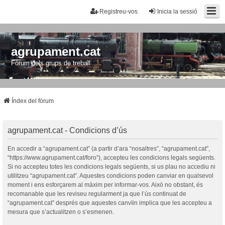
Registreu-vos
Inicia la sessió
agrupament.cat
Fòrum dels grups de treball
Índex del fòrum
agrupament.cat - Condicions d’ús
En accedir a “agrupament.cat” (a partir d’ara “nosaltres”, “agrupament.cat”,
“https://www.agrupament.cat/foro”), accepteu les condicions legals següents.
Si no accepteu totes les condicions legals següents, si us plau no accediu ni
utilitzeu “agrupament.cat”. Aquestes condicions poden canviar en qualsevol
moment i ens esforçarem al màxim per informar-vos. Això no obstant, és
recomanable que les reviseu regularment ja que l’ús continuat de
“agrupament.cat” després que aquestes canvïin implica que les accepteu a
mesura que s’actualitzen o s’esmenen.