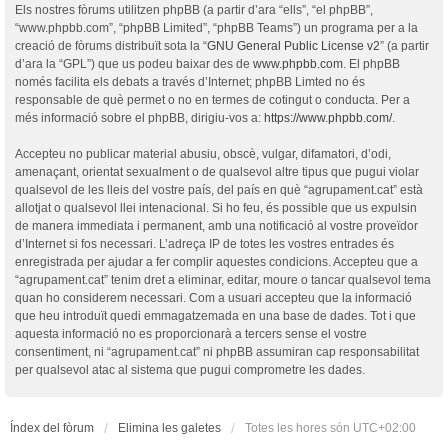
Els nostres fòrums utilitzen phpBB (a partir d’ara “ells”, “el phpBB”,
“www.phpbb.com”, “phpBB Limited”, “phpBB Teams”) un programa per a la
creació de fòrums distribuït sota la “
GNU General Public License v2
” (a partir
d’ara la “GPL”) que us podeu baixar des de
www.phpbb.com
. El phpBB
només facilita els debats a través d’Internet; phpBB Limted no és
responsable de què permet o no en termes de cotingut o conducta. Per a
més informació sobre el phpBB, dirigiu-vos a:
https://www.phpbb.com/
.
Accepteu no publicar material abusiu, obscè, vulgar, difamatori, d’odi,
amenaçant, orientat sexualment o de qualsevol altre tipus que pugui violar
qualsevol de les lleis del vostre país, del país en què “agrupament.cat” està
allotjat o qualsevol llei intenacional. Si ho feu, és possible que us expulsin
de manera immediata i permanent, amb una notificació al vostre proveïdor
d’Internet si fos necessari. L’adreça IP de totes les vostres entrades és
enregistrada per ajudar a fer complir aquestes condicions. Accepteu que a
“agrupament.cat” tenim dret a eliminar, editar, moure o tancar qualsevol tema
quan ho considerem necessari. Com a usuari accepteu que la informació
que heu introduït quedi emmagatzemada en una base de dades. Tot i que
aquesta informació no es proporcionarà a tercers sense el vostre
consentiment, ni “agrupament.cat” ni phpBB assumiran cap responsabilitat
per qualsevol atac al sistema que pugui comprometre les dades.
Índex del fòrum
Elimina les galetes
Totes les hores són
UTC+02:00