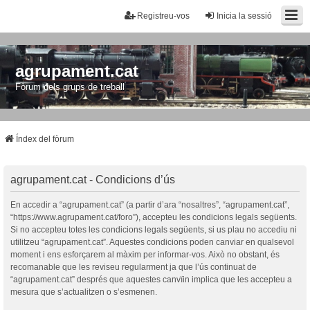
Registreu-vos
Inicia la sessió
agrupament.cat
Fòrum dels grups de treball
Índex del fòrum
agrupament.cat - Condicions d’ús
En accedir a “agrupament.cat” (a partir d’ara “nosaltres”, “agrupament.cat”,
“https://www.agrupament.cat/foro”), accepteu les condicions legals següents.
Si no accepteu totes les condicions legals següents, si us plau no accediu ni
utilitzeu “agrupament.cat”. Aquestes condicions poden canviar en qualsevol
moment i ens esforçarem al màxim per informar-vos. Això no obstant, és
recomanable que les reviseu regularment ja que l’ús continuat de
“agrupament.cat” després que aquestes canvïin implica que les accepteu a
mesura que s’actualitzen o s’esmenen.