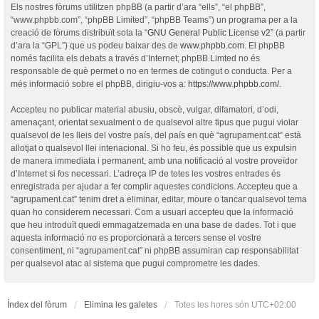
Els nostres fòrums utilitzen phpBB (a partir d’ara “ells”, “el phpBB”,
“www.phpbb.com”, “phpBB Limited”, “phpBB Teams”) un programa per a la
creació de fòrums distribuït sota la “
GNU General Public License v2
” (a partir
d’ara la “GPL”) que us podeu baixar des de
www.phpbb.com
. El phpBB
només facilita els debats a través d’Internet; phpBB Limted no és
responsable de què permet o no en termes de cotingut o conducta. Per a
més informació sobre el phpBB, dirigiu-vos a:
https://www.phpbb.com/
.
Accepteu no publicar material abusiu, obscè, vulgar, difamatori, d’odi,
amenaçant, orientat sexualment o de qualsevol altre tipus que pugui violar
qualsevol de les lleis del vostre país, del país en què “agrupament.cat” està
allotjat o qualsevol llei intenacional. Si ho feu, és possible que us expulsin
de manera immediata i permanent, amb una notificació al vostre proveïdor
d’Internet si fos necessari. L’adreça IP de totes les vostres entrades és
enregistrada per ajudar a fer complir aquestes condicions. Accepteu que a
“agrupament.cat” tenim dret a eliminar, editar, moure o tancar qualsevol tema
quan ho considerem necessari. Com a usuari accepteu que la informació
que heu introduït quedi emmagatzemada en una base de dades. Tot i que
aquesta informació no es proporcionarà a tercers sense el vostre
consentiment, ni “agrupament.cat” ni phpBB assumiran cap responsabilitat
per qualsevol atac al sistema que pugui comprometre les dades.
Índex del fòrum
Elimina les galetes
Totes les hores són
UTC+02:00