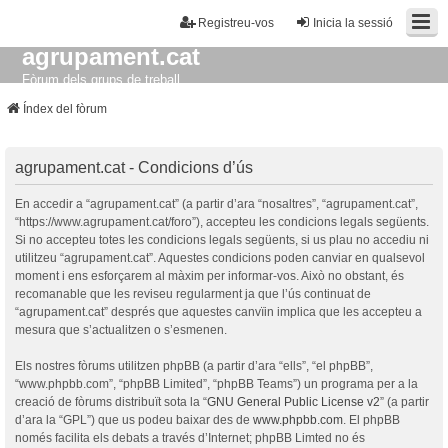
Registreu-vos
Inicia la sessió
agrupament.cat
Fòrum dels grups de treball
Índex del fòrum
agrupament.cat - Condicions d’ús
En accedir a “agrupament.cat” (a partir d’ara “nosaltres”, “agrupament.cat”,
“https://www.agrupament.cat/foro”), accepteu les condicions legals següents.
Si no accepteu totes les condicions legals següents, si us plau no accediu ni
utilitzeu “agrupament.cat”. Aquestes condicions poden canviar en qualsevol
moment i ens esforçarem al màxim per informar-vos. Això no obstant, és
recomanable que les reviseu regularment ja que l’ús continuat de
“agrupament.cat” després que aquestes canvïin implica que les accepteu a
mesura que s’actualitzen o s’esmenen.
Els nostres fòrums utilitzen phpBB (a partir d’ara “ells”, “el phpBB”,
“www.phpbb.com”, “phpBB Limited”, “phpBB Teams”) un programa per a la
creació de fòrums distribuït sota la “
GNU General Public License v2
” (a partir
d’ara la “GPL”) que us podeu baixar des de
www.phpbb.com
. El phpBB
només facilita els debats a través d’Internet; phpBB Limted no és