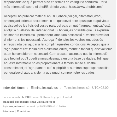
responsable de què permet o no en termes de cotingut o conducta. Per a
més informació sobre el phpBB, dirigiu-vos a:
https://www.phpbb.com/
.
Accepteu no publicar material abusiu, obscè, vulgar, difamatori, d’odi,
amenaçant, orientat sexualment o de qualsevol altre tipus que pugui violar
qualsevol de les lleis del vostre país, del país en què “agrupament.cat” està
allotjat o qualsevol llei intenacional. Si ho feu, és possible que us expulsin
de manera immediata i permanent, amb una notificació al vostre proveïdor
d’Internet si fos necessari. L’adreça IP de totes les vostres entrades és
enregistrada per ajudar a fer complir aquestes condicions. Accepteu que a
“agrupament.cat” tenim dret a eliminar, editar, moure o tancar qualsevol tema
quan ho considerem necessari. Com a usuari accepteu que la informació
que heu introduït quedi emmagatzemada en una base de dades. Tot i que
aquesta informació no es proporcionarà a tercers sense el vostre
consentiment, ni “agrupament.cat” ni phpBB assumiran cap responsabilitat
per qualsevol atac al sistema que pugui comprometre les dades.
Índex del fòrum
Elimina les galetes
Totes les hores són
UTC+02:00
Funciona amb
phpBB
® Forum Software © phpBB Limited
Traducció del phpBB: Isaac Garcia Abrodos
Style
we_universal
created by INVENTEA & v12mike
Privadesa
|
Condicions