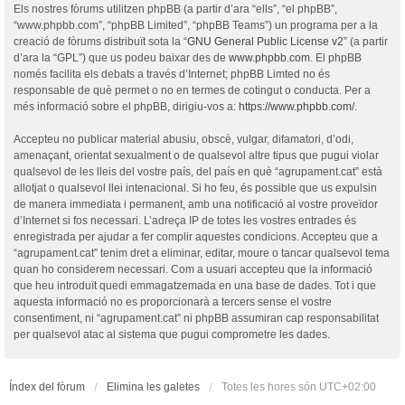
Els nostres fòrums utilitzen phpBB (a partir d’ara “ells”, “el phpBB”,
“www.phpbb.com”, “phpBB Limited”, “phpBB Teams”) un programa per a la
creació de fòrums distribuït sota la “
GNU General Public License v2
” (a partir
d’ara la “GPL”) que us podeu baixar des de
www.phpbb.com
. El phpBB
només facilita els debats a través d’Internet; phpBB Limted no és
responsable de què permet o no en termes de cotingut o conducta. Per a
més informació sobre el phpBB, dirigiu-vos a:
https://www.phpbb.com/
.
Accepteu no publicar material abusiu, obscè, vulgar, difamatori, d’odi,
amenaçant, orientat sexualment o de qualsevol altre tipus que pugui violar
qualsevol de les lleis del vostre país, del país en què “agrupament.cat” està
allotjat o qualsevol llei intenacional. Si ho feu, és possible que us expulsin
de manera immediata i permanent, amb una notificació al vostre proveïdor
d’Internet si fos necessari. L’adreça IP de totes les vostres entrades és
enregistrada per ajudar a fer complir aquestes condicions. Accepteu que a
“agrupament.cat” tenim dret a eliminar, editar, moure o tancar qualsevol tema
quan ho considerem necessari. Com a usuari accepteu que la informació
que heu introduït quedi emmagatzemada en una base de dades. Tot i que
aquesta informació no es proporcionarà a tercers sense el vostre
consentiment, ni “agrupament.cat” ni phpBB assumiran cap responsabilitat
per qualsevol atac al sistema que pugui comprometre les dades.
Índex del fòrum
Elimina les galetes
Totes les hores són
UTC+02:00