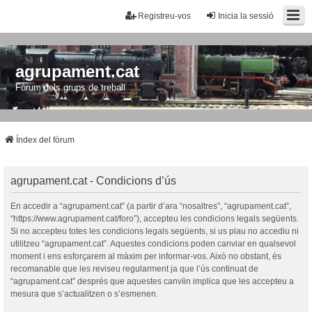
Registreu-vos
Inicia la sessió
agrupament.cat
Fòrum dels grups de treball
Índex del fòrum
agrupament.cat - Condicions d’ús
En accedir a “agrupament.cat” (a partir d’ara “nosaltres”, “agrupament.cat”,
“https://www.agrupament.cat/foro”), accepteu les condicions legals següents.
Si no accepteu totes les condicions legals següents, si us plau no accediu ni
utilitzeu “agrupament.cat”. Aquestes condicions poden canviar en qualsevol
moment i ens esforçarem al màxim per informar-vos. Això no obstant, és
recomanable que les reviseu regularment ja que l’ús continuat de
“agrupament.cat” després que aquestes canvïin implica que les accepteu a
mesura que s’actualitzen o s’esmenen.