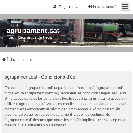
Registreu-vos
Inicia la sessió
agrupament.cat
Fòrum dels grups de treball
Índex del fòrum
agrupament.cat - Condicions d’ús
En accedir a “agrupament.cat” (a partir d’ara “nosaltres”, “agrupament.cat”,
“https://www.agrupament.cat/foro”), accepteu les condicions legals següents.
Si no accepteu totes les condicions legals següents, si us plau no accediu ni
utilitzeu “agrupament.cat”. Aquestes condicions poden canviar en qualsevol
moment i ens esforçarem al màxim per informar-vos. Això no obstant, és
recomanable que les reviseu regularment ja que l’ús continuat de
“agrupament.cat” després que aquestes canvïin implica que les accepteu a
mesura que s’actualitzen o s’esmenen.