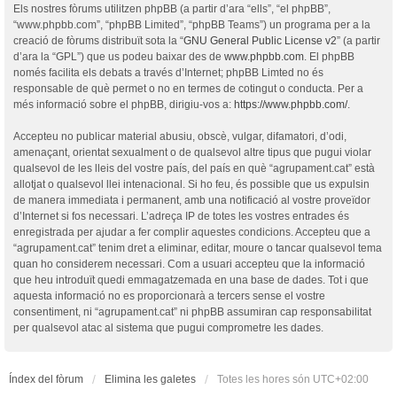
Els nostres fòrums utilitzen phpBB (a partir d’ara “ells”, “el phpBB”,
“www.phpbb.com”, “phpBB Limited”, “phpBB Teams”) un programa per a la
creació de fòrums distribuït sota la “
GNU General Public License v2
” (a partir
d’ara la “GPL”) que us podeu baixar des de
www.phpbb.com
. El phpBB
només facilita els debats a través d’Internet; phpBB Limted no és
responsable de què permet o no en termes de cotingut o conducta. Per a
més informació sobre el phpBB, dirigiu-vos a:
https://www.phpbb.com/
.
Accepteu no publicar material abusiu, obscè, vulgar, difamatori, d’odi,
amenaçant, orientat sexualment o de qualsevol altre tipus que pugui violar
qualsevol de les lleis del vostre país, del país en què “agrupament.cat” està
allotjat o qualsevol llei intenacional. Si ho feu, és possible que us expulsin
de manera immediata i permanent, amb una notificació al vostre proveïdor
d’Internet si fos necessari. L’adreça IP de totes les vostres entrades és
enregistrada per ajudar a fer complir aquestes condicions. Accepteu que a
“agrupament.cat” tenim dret a eliminar, editar, moure o tancar qualsevol tema
quan ho considerem necessari. Com a usuari accepteu que la informació
que heu introduït quedi emmagatzemada en una base de dades. Tot i que
aquesta informació no es proporcionarà a tercers sense el vostre
consentiment, ni “agrupament.cat” ni phpBB assumiran cap responsabilitat
per qualsevol atac al sistema que pugui comprometre les dades.
Índex del fòrum
Elimina les galetes
Totes les hores són
UTC+02:00