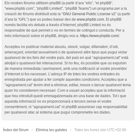
Els nostres fòrums utilitzen phpBB (a partir d’ara “ells”, “el phpBB”,
“www.phpbb.com”, “phpBB Limited”, “phpBB Teams”) un programa per a la
creació de fòrums distribuït sota la “
GNU General Public License v2
” (a partir
d’ara la “GPL”) que us podeu baixar des de
www.phpbb.com
. El phpBB
només facilita els debats a través d’Internet; phpBB Limted no és
responsable de què permet o no en termes de cotingut o conducta. Per a
més informació sobre el phpBB, dirigiu-vos a:
https://www.phpbb.com/
.
Accepteu no publicar material abusiu, obscè, vulgar, difamatori, d’odi,
amenaçant, orientat sexualment o de qualsevol altre tipus que pugui violar
qualsevol de les lleis del vostre país, del país en què “agrupament.cat” està
allotjat o qualsevol llei intenacional. Si ho feu, és possible que us expulsin
de manera immediata i permanent, amb una notificació al vostre proveïdor
d’Internet si fos necessari. L’adreça IP de totes les vostres entrades és
enregistrada per ajudar a fer complir aquestes condicions. Accepteu que a
“agrupament.cat” tenim dret a eliminar, editar, moure o tancar qualsevol tema
quan ho considerem necessari. Com a usuari accepteu que la informació
que heu introduït quedi emmagatzemada en una base de dades. Tot i que
aquesta informació no es proporcionarà a tercers sense el vostre
consentiment, ni “agrupament.cat” ni phpBB assumiran cap responsabilitat
per qualsevol atac al sistema que pugui comprometre les dades.
Índex del fòrum
Elimina les galetes
Totes les hores són
UTC+02:00