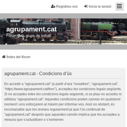
Registreu-vos
Inicia la sessió
agrupament.cat
Fòrum dels grups de treball
Índex del fòrum
agrupament.cat - Condicions d’ús
En accedir a “agrupament.cat” (a partir d’ara “nosaltres”, “agrupament.cat”,
“https://www.agrupament.cat/foro”), accepteu les condicions legals següents.
Si no accepteu totes les condicions legals següents, si us plau no accediu ni
utilitzeu “agrupament.cat”. Aquestes condicions poden canviar en qualsevol
moment i ens esforçarem al màxim per informar-vos. Això no obstant, és
recomanable que les reviseu regularment ja que l’ús continuat de
“agrupament.cat” després que aquestes canvïin implica que les accepteu a
mesura que s’actualitzen o s’esmenen.