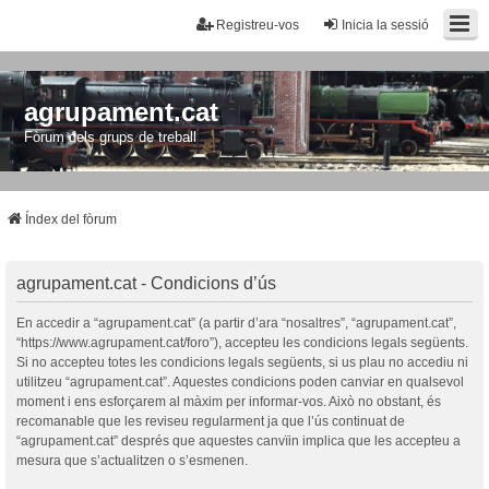
Registreu-vos
Inicia la sessió
agrupament.cat
Fòrum dels grups de treball
Índex del fòrum
agrupament.cat - Condicions d’ús
En accedir a “agrupament.cat” (a partir d’ara “nosaltres”, “agrupament.cat”,
“https://www.agrupament.cat/foro”), accepteu les condicions legals següents.
Si no accepteu totes les condicions legals següents, si us plau no accediu ni
utilitzeu “agrupament.cat”. Aquestes condicions poden canviar en qualsevol
moment i ens esforçarem al màxim per informar-vos. Això no obstant, és
recomanable que les reviseu regularment ja que l’ús continuat de
“agrupament.cat” després que aquestes canvïin implica que les accepteu a
mesura que s’actualitzen o s’esmenen.