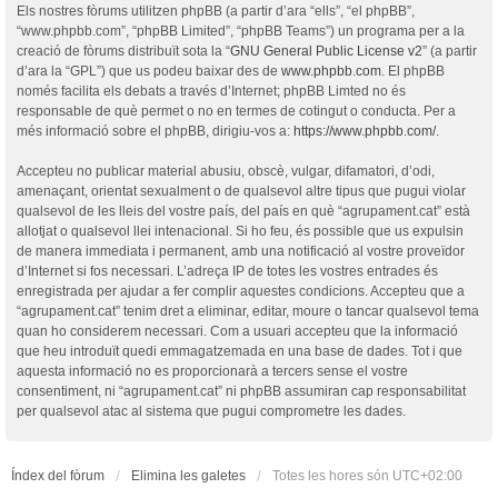
Els nostres fòrums utilitzen phpBB (a partir d’ara “ells”, “el phpBB”,
“www.phpbb.com”, “phpBB Limited”, “phpBB Teams”) un programa per a la
creació de fòrums distribuït sota la “
GNU General Public License v2
” (a partir
d’ara la “GPL”) que us podeu baixar des de
www.phpbb.com
. El phpBB
només facilita els debats a través d’Internet; phpBB Limted no és
responsable de què permet o no en termes de cotingut o conducta. Per a
més informació sobre el phpBB, dirigiu-vos a:
https://www.phpbb.com/
.
Accepteu no publicar material abusiu, obscè, vulgar, difamatori, d’odi,
amenaçant, orientat sexualment o de qualsevol altre tipus que pugui violar
qualsevol de les lleis del vostre país, del país en què “agrupament.cat” està
allotjat o qualsevol llei intenacional. Si ho feu, és possible que us expulsin
de manera immediata i permanent, amb una notificació al vostre proveïdor
d’Internet si fos necessari. L’adreça IP de totes les vostres entrades és
enregistrada per ajudar a fer complir aquestes condicions. Accepteu que a
“agrupament.cat” tenim dret a eliminar, editar, moure o tancar qualsevol tema
quan ho considerem necessari. Com a usuari accepteu que la informació
que heu introduït quedi emmagatzemada en una base de dades. Tot i que
aquesta informació no es proporcionarà a tercers sense el vostre
consentiment, ni “agrupament.cat” ni phpBB assumiran cap responsabilitat
per qualsevol atac al sistema que pugui comprometre les dades.
Índex del fòrum
Elimina les galetes
Totes les hores són
UTC+02:00