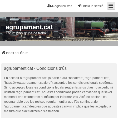
Registreu-vos
Inicia la sessió
agrupament.cat
Fòrum dels grups de treball
Índex del fòrum
agrupament.cat - Condicions d’ús
En accedir a “agrupament.cat” (a partir d’ara “nosaltres”, “agrupament.cat”,
“https://www.agrupament.cat/foro”), accepteu les condicions legals següents.
Si no accepteu totes les condicions legals següents, si us plau no accediu ni
utilitzeu “agrupament.cat”. Aquestes condicions poden canviar en qualsevol
moment i ens esforçarem al màxim per informar-vos. Això no obstant, és
recomanable que les reviseu regularment ja que l’ús continuat de
“agrupament.cat” després que aquestes canvïin implica que les accepteu a
mesura que s’actualitzen o s’esmenen.