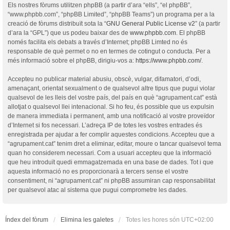
Els nostres fòrums utilitzen phpBB (a partir d’ara “ells”, “el phpBB”,
“www.phpbb.com”, “phpBB Limited”, “phpBB Teams”) un programa per a la
creació de fòrums distribuït sota la “
GNU General Public License v2
” (a partir
d’ara la “GPL”) que us podeu baixar des de
www.phpbb.com
. El phpBB
només facilita els debats a través d’Internet; phpBB Limted no és
responsable de què permet o no en termes de cotingut o conducta. Per a
més informació sobre el phpBB, dirigiu-vos a:
https://www.phpbb.com/
.
Accepteu no publicar material abusiu, obscè, vulgar, difamatori, d’odi,
amenaçant, orientat sexualment o de qualsevol altre tipus que pugui violar
qualsevol de les lleis del vostre país, del país en què “agrupament.cat” està
allotjat o qualsevol llei intenacional. Si ho feu, és possible que us expulsin
de manera immediata i permanent, amb una notificació al vostre proveïdor
d’Internet si fos necessari. L’adreça IP de totes les vostres entrades és
enregistrada per ajudar a fer complir aquestes condicions. Accepteu que a
“agrupament.cat” tenim dret a eliminar, editar, moure o tancar qualsevol tema
quan ho considerem necessari. Com a usuari accepteu que la informació
que heu introduït quedi emmagatzemada en una base de dades. Tot i que
aquesta informació no es proporcionarà a tercers sense el vostre
consentiment, ni “agrupament.cat” ni phpBB assumiran cap responsabilitat
per qualsevol atac al sistema que pugui comprometre les dades.
Índex del fòrum
Elimina les galetes
Totes les hores són
UTC+02:00