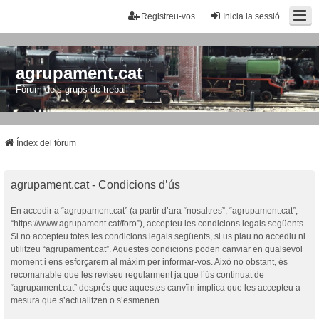
Registreu-vos
Inicia la sessió
agrupament.cat
Fòrum dels grups de treball
Índex del fòrum
agrupament.cat - Condicions d’ús
En accedir a “agrupament.cat” (a partir d’ara “nosaltres”, “agrupament.cat”,
“https://www.agrupament.cat/foro”), accepteu les condicions legals següents.
Si no accepteu totes les condicions legals següents, si us plau no accediu ni
utilitzeu “agrupament.cat”. Aquestes condicions poden canviar en qualsevol
moment i ens esforçarem al màxim per informar-vos. Això no obstant, és
recomanable que les reviseu regularment ja que l’ús continuat de
“agrupament.cat” després que aquestes canvïin implica que les accepteu a
mesura que s’actualitzen o s’esmenen.