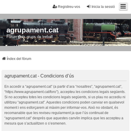
Registreu-vos
Inicia la sessió
agrupament.cat
Fòrum dels grups de treball
Índex del fòrum
agrupament.cat - Condicions d’ús
En accedir a “agrupament.cat” (a partir d’ara “nosaltres”, “agrupament.cat”,
“https://www.agrupament.cat/foro”), accepteu les condicions legals següents.
Si no accepteu totes les condicions legals següents, si us plau no accediu ni
utilitzeu “agrupament.cat”. Aquestes condicions poden canviar en qualsevol
moment i ens esforçarem al màxim per informar-vos. Això no obstant, és
recomanable que les reviseu regularment ja que l’ús continuat de
“agrupament.cat” després que aquestes canvïin implica que les accepteu a
mesura que s’actualitzen o s’esmenen.