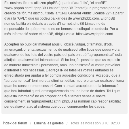
Els nostres fòrums utilitzen phpBB (a partir d’ara “ells”, “el phpBB”,
“www.phpbb.com”, “phpBB Limited”, “phpBB Teams”) un programa per a la
creació de fòrums distribuït sota la “
GNU General Public License v2
” (a partir
d’ara la “GPL”) que us podeu baixar des de
www.phpbb.com
. El phpBB
només facilita els debats a través d’Internet; phpBB Limted no és
responsable de què permet o no en termes de cotingut o conducta. Per a
més informació sobre el phpBB, dirigiu-vos a:
https://www.phpbb.com/
.
Accepteu no publicar material abusiu, obscè, vulgar, difamatori, d’odi,
amenaçant, orientat sexualment o de qualsevol altre tipus que pugui violar
qualsevol de les lleis del vostre país, del país en què “agrupament.cat” està
allotjat o qualsevol llei intenacional. Si ho feu, és possible que us expulsin
de manera immediata i permanent, amb una notificació al vostre proveïdor
d’Internet si fos necessari. L’adreça IP de totes les vostres entrades és
enregistrada per ajudar a fer complir aquestes condicions. Accepteu que a
“agrupament.cat” tenim dret a eliminar, editar, moure o tancar qualsevol tema
quan ho considerem necessari. Com a usuari accepteu que la informació
que heu introduït quedi emmagatzemada en una base de dades. Tot i que
aquesta informació no es proporcionarà a tercers sense el vostre
consentiment, ni “agrupament.cat” ni phpBB assumiran cap responsabilitat
per qualsevol atac al sistema que pugui comprometre les dades.
Índex del fòrum
Elimina les galetes
Totes les hores són
UTC+02:00