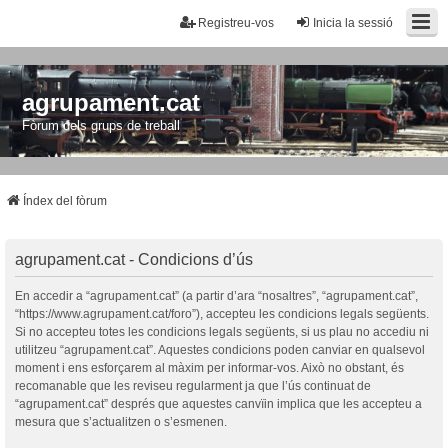
Registreu-vos
Inicia la sessió
agrupament.cat
Fòrum dels grups de treball
Índex del fòrum
agrupament.cat - Condicions d’ús
En accedir a “agrupament.cat” (a partir d’ara “nosaltres”, “agrupament.cat”,
“https://www.agrupament.cat/foro”), accepteu les condicions legals següents.
Si no accepteu totes les condicions legals següents, si us plau no accediu ni
utilitzeu “agrupament.cat”. Aquestes condicions poden canviar en qualsevol
moment i ens esforçarem al màxim per informar-vos. Això no obstant, és
recomanable que les reviseu regularment ja que l’ús continuat de
“agrupament.cat” després que aquestes canvïin implica que les accepteu a
mesura que s’actualitzen o s’esmenen.