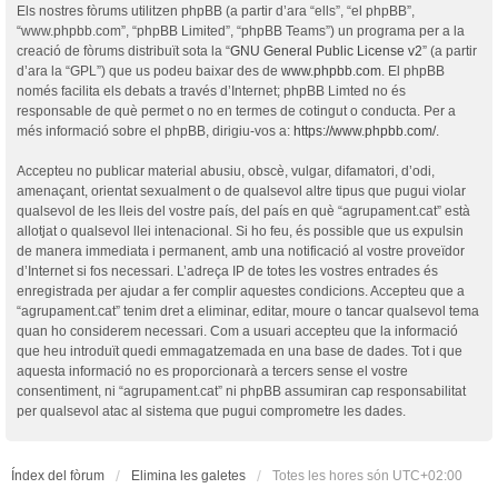
Els nostres fòrums utilitzen phpBB (a partir d’ara “ells”, “el phpBB”,
“www.phpbb.com”, “phpBB Limited”, “phpBB Teams”) un programa per a la
creació de fòrums distribuït sota la “
GNU General Public License v2
” (a partir
d’ara la “GPL”) que us podeu baixar des de
www.phpbb.com
. El phpBB
només facilita els debats a través d’Internet; phpBB Limted no és
responsable de què permet o no en termes de cotingut o conducta. Per a
més informació sobre el phpBB, dirigiu-vos a:
https://www.phpbb.com/
.
Accepteu no publicar material abusiu, obscè, vulgar, difamatori, d’odi,
amenaçant, orientat sexualment o de qualsevol altre tipus que pugui violar
qualsevol de les lleis del vostre país, del país en què “agrupament.cat” està
allotjat o qualsevol llei intenacional. Si ho feu, és possible que us expulsin
de manera immediata i permanent, amb una notificació al vostre proveïdor
d’Internet si fos necessari. L’adreça IP de totes les vostres entrades és
enregistrada per ajudar a fer complir aquestes condicions. Accepteu que a
“agrupament.cat” tenim dret a eliminar, editar, moure o tancar qualsevol tema
quan ho considerem necessari. Com a usuari accepteu que la informació
que heu introduït quedi emmagatzemada en una base de dades. Tot i que
aquesta informació no es proporcionarà a tercers sense el vostre
consentiment, ni “agrupament.cat” ni phpBB assumiran cap responsabilitat
per qualsevol atac al sistema que pugui comprometre les dades.
Índex del fòrum
Elimina les galetes
Totes les hores són
UTC+02:00