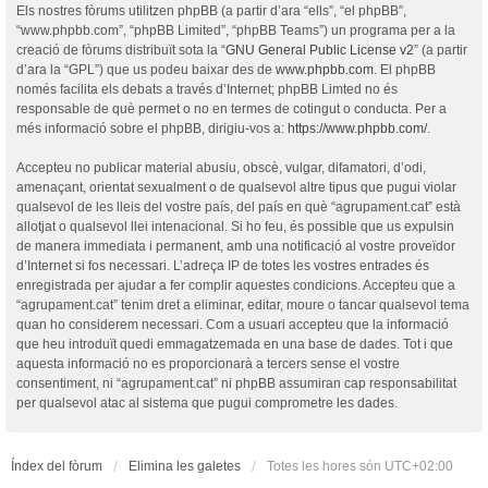
Els nostres fòrums utilitzen phpBB (a partir d’ara “ells”, “el phpBB”,
“www.phpbb.com”, “phpBB Limited”, “phpBB Teams”) un programa per a la
creació de fòrums distribuït sota la “
GNU General Public License v2
” (a partir
d’ara la “GPL”) que us podeu baixar des de
www.phpbb.com
. El phpBB
només facilita els debats a través d’Internet; phpBB Limted no és
responsable de què permet o no en termes de cotingut o conducta. Per a
més informació sobre el phpBB, dirigiu-vos a:
https://www.phpbb.com/
.
Accepteu no publicar material abusiu, obscè, vulgar, difamatori, d’odi,
amenaçant, orientat sexualment o de qualsevol altre tipus que pugui violar
qualsevol de les lleis del vostre país, del país en què “agrupament.cat” està
allotjat o qualsevol llei intenacional. Si ho feu, és possible que us expulsin
de manera immediata i permanent, amb una notificació al vostre proveïdor
d’Internet si fos necessari. L’adreça IP de totes les vostres entrades és
enregistrada per ajudar a fer complir aquestes condicions. Accepteu que a
“agrupament.cat” tenim dret a eliminar, editar, moure o tancar qualsevol tema
quan ho considerem necessari. Com a usuari accepteu que la informació
que heu introduït quedi emmagatzemada en una base de dades. Tot i que
aquesta informació no es proporcionarà a tercers sense el vostre
consentiment, ni “agrupament.cat” ni phpBB assumiran cap responsabilitat
per qualsevol atac al sistema que pugui comprometre les dades.
Índex del fòrum
Elimina les galetes
Totes les hores són
UTC+02:00