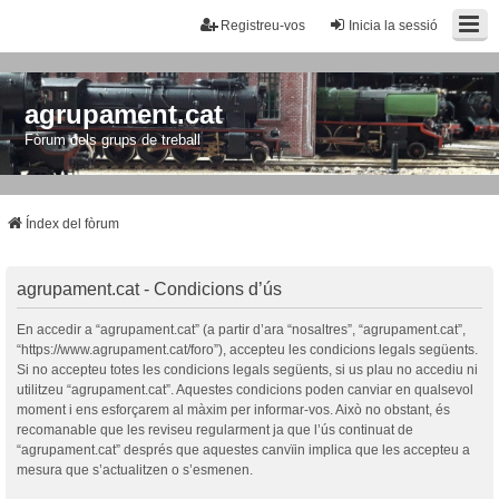
Registreu-vos
Inicia la sessió
agrupament.cat
Fòrum dels grups de treball
Índex del fòrum
agrupament.cat - Condicions d’ús
En accedir a “agrupament.cat” (a partir d’ara “nosaltres”, “agrupament.cat”,
“https://www.agrupament.cat/foro”), accepteu les condicions legals següents.
Si no accepteu totes les condicions legals següents, si us plau no accediu ni
utilitzeu “agrupament.cat”. Aquestes condicions poden canviar en qualsevol
moment i ens esforçarem al màxim per informar-vos. Això no obstant, és
recomanable que les reviseu regularment ja que l’ús continuat de
“agrupament.cat” després que aquestes canvïin implica que les accepteu a
mesura que s’actualitzen o s’esmenen.