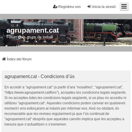
Registreu-vos
Inicia la sessió
agrupament.cat
Fòrum dels grups de treball
Índex del fòrum
agrupament.cat - Condicions d’ús
En accedir a “agrupament.cat” (a partir d’ara “nosaltres”, “agrupament.cat”,
“https://www.agrupament.cat/foro”), accepteu les condicions legals següents.
Si no accepteu totes les condicions legals següents, si us plau no accediu ni
utilitzeu “agrupament.cat”. Aquestes condicions poden canviar en qualsevol
moment i ens esforçarem al màxim per informar-vos. Això no obstant, és
recomanable que les reviseu regularment ja que l’ús continuat de
“agrupament.cat” després que aquestes canvïin implica que les accepteu a
mesura que s’actualitzen o s’esmenen.