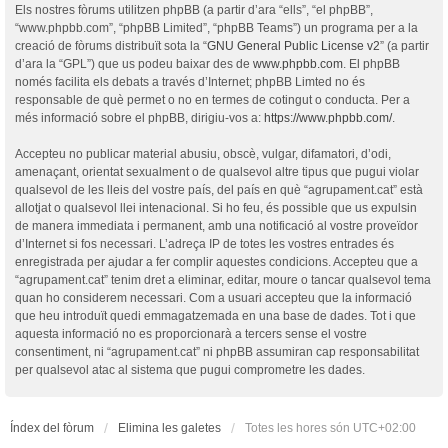
Els nostres fòrums utilitzen phpBB (a partir d’ara “ells”, “el phpBB”,
“www.phpbb.com”, “phpBB Limited”, “phpBB Teams”) un programa per a la
creació de fòrums distribuït sota la “
GNU General Public License v2
” (a partir
d’ara la “GPL”) que us podeu baixar des de
www.phpbb.com
. El phpBB
només facilita els debats a través d’Internet; phpBB Limted no és
responsable de què permet o no en termes de cotingut o conducta. Per a
més informació sobre el phpBB, dirigiu-vos a:
https://www.phpbb.com/
.
Accepteu no publicar material abusiu, obscè, vulgar, difamatori, d’odi,
amenaçant, orientat sexualment o de qualsevol altre tipus que pugui violar
qualsevol de les lleis del vostre país, del país en què “agrupament.cat” està
allotjat o qualsevol llei intenacional. Si ho feu, és possible que us expulsin
de manera immediata i permanent, amb una notificació al vostre proveïdor
d’Internet si fos necessari. L’adreça IP de totes les vostres entrades és
enregistrada per ajudar a fer complir aquestes condicions. Accepteu que a
“agrupament.cat” tenim dret a eliminar, editar, moure o tancar qualsevol tema
quan ho considerem necessari. Com a usuari accepteu que la informació
que heu introduït quedi emmagatzemada en una base de dades. Tot i que
aquesta informació no es proporcionarà a tercers sense el vostre
consentiment, ni “agrupament.cat” ni phpBB assumiran cap responsabilitat
per qualsevol atac al sistema que pugui comprometre les dades.
Índex del fòrum
Elimina les galetes
Totes les hores són
UTC+02:00