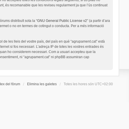
nt, és recomanable que les reviseu regularment ja que l’ús continuat
rums distribuït sota la “
GNU General Public License v2
” (a partir d’ara
permet o no en termes de cotingut o conducta. Per a més informació
l de les lleis del vostre país, del país en què “agrupament.cat” està
ernet si fos necessari. L’adreça IP de totes les vostres entrades és
a quan ho considerem necessari. Com a usuari accepteu que la
onsentiment, ni “agrupament.cat” ni phpBB assumiran cap
dex del fòrum
Elimina les galetes
Totes les hores són
UTC+02:00