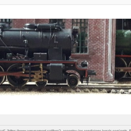
cat”, “https://www.agrupament.cat/foro”), accepteu les condicions legals següents. S