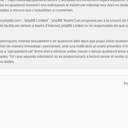
iar en qualsevol moment i ens esforçarem al màxim per informar-vos. Això no obsta
cepteu a mesura que s’actualitzen o s’esmenen.
“www.phpbb.com”, “phpBB Limited”, “phpBB Teams”) un programa per a la creació de fò
s facilita els debats a través d’Internet; phpBB Limted no és responsable de què 
 amenaçant, orientat sexualment o de qualsevol altre tipus que pugui violar qualsevo
pulsin de manera immediata i permanent, amb una notificació al vostre proveïdor d’Int
ue a “agrupament.cat” tenim dret a eliminar, editar, moure o tancar qualsevol tem
es. Tot i que aquesta informació no es proporcionarà a tercers sense el vostre c
les dades.
Ín