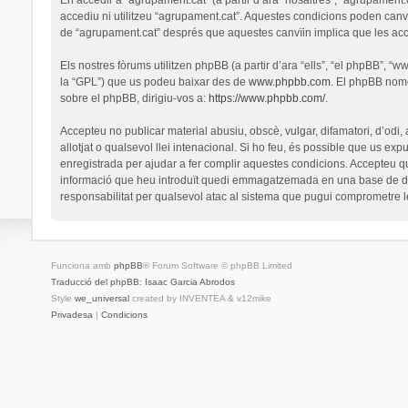
accediu ni utilitzeu “agrupament.cat”. Aquestes condicions poden canv
de “agrupament.cat” després que aquestes canvïin implica que les ac
Els nostres fòrums utilitzen phpBB (a partir d’ara “ells”, “el phpBB”, 
la “GPL”) que us podeu baixar des de
www.phpbb.com
. El phpBB nomé
sobre el phpBB, dirigiu-vos a:
https://www.phpbb.com/
.
Accepteu no publicar material abusiu, obscè, vulgar, difamatori, d’odi,
allotjat o qualsevol llei intenacional. Si ho feu, és possible que us ex
enregistrada per ajudar a fer complir aquestes condicions. Accepteu q
informació que heu introduït quedi emmagatzemada en una base de dad
responsabilitat per qualsevol atac al sistema que pugui comprometre 
Funciona amb
phpBB
® Forum Software © phpBB Limited
Traducció del phpBB: Isaac Garcia Abrodos
Style
we_universal
created by INVENTEA & v12mike
Privadesa
|
Condicions