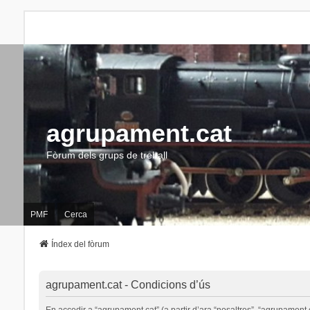
agrupament.cat
Fòrum dels grups de treball
PMF
Cerca
Índex del fòrum
agrupament.cat - Condicions d’ús
En accedir a “agrupament.cat” (a partir d’ara “nosaltres”, “agrupament.