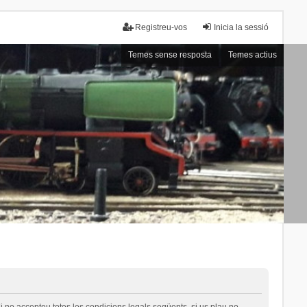
Registreu-vos
Inicia la sessió
Temes sense resposta
Temes actius
i no accepteu totes les condicions legals següents, si us plau no