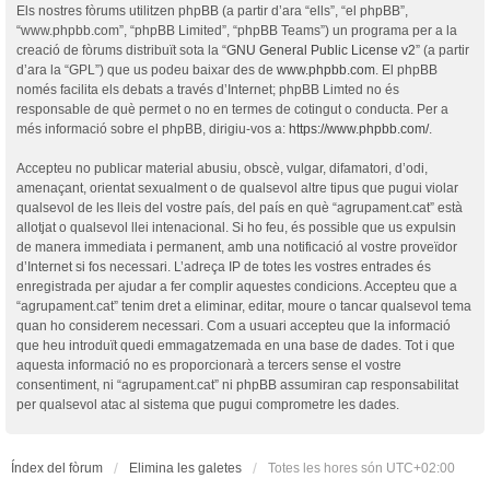
Els nostres fòrums utilitzen phpBB (a partir d’ara “ells”, “el phpBB”,
“www.phpbb.com”, “phpBB Limited”, “phpBB Teams”) un programa per a la
creació de fòrums distribuït sota la “
GNU General Public License v2
” (a partir
d’ara la “GPL”) que us podeu baixar des de
www.phpbb.com
. El phpBB
només facilita els debats a través d’Internet; phpBB Limted no és
responsable de què permet o no en termes de cotingut o conducta. Per a
més informació sobre el phpBB, dirigiu-vos a:
https://www.phpbb.com/
.
Accepteu no publicar material abusiu, obscè, vulgar, difamatori, d’odi,
amenaçant, orientat sexualment o de qualsevol altre tipus que pugui violar
qualsevol de les lleis del vostre país, del país en què “agrupament.cat” està
allotjat o qualsevol llei intenacional. Si ho feu, és possible que us expulsin
de manera immediata i permanent, amb una notificació al vostre proveïdor
d’Internet si fos necessari. L’adreça IP de totes les vostres entrades és
enregistrada per ajudar a fer complir aquestes condicions. Accepteu que a
“agrupament.cat” tenim dret a eliminar, editar, moure o tancar qualsevol tema
quan ho considerem necessari. Com a usuari accepteu que la informació
que heu introduït quedi emmagatzemada en una base de dades. Tot i que
aquesta informació no es proporcionarà a tercers sense el vostre
consentiment, ni “agrupament.cat” ni phpBB assumiran cap responsabilitat
per qualsevol atac al sistema que pugui comprometre les dades.
Índex del fòrum
Elimina les galetes
Totes les hores són
UTC+02:00