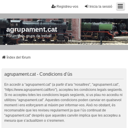
Registreu-vos
Inicia la sessió
agrupament.cat
Fòrum dels grups de treball
Índex del fòrum
agrupament.cat - Condicions d’ús
En accedir a “agrupament.cat” (a partir d’ara “nosaltres”, “agrupament.cat”,
“https://www.agrupament.cat/foro”), accepteu les condicions legals següents.
Si no accepteu totes les condicions legals següents, si us plau no accediu ni
utilitzeu “agrupament.cat”. Aquestes condicions poden canviar en qualsevol
moment i ens esforçarem al màxim per informar-vos. Això no obstant, és
recomanable que les reviseu regularment ja que l’ús continuat de
“agrupament.cat” després que aquestes canvïin implica que les accepteu a
mesura que s’actualitzen o s’esmenen.