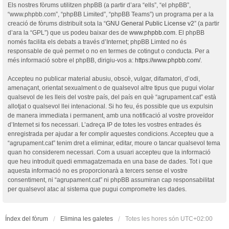
Els nostres fòrums utilitzen phpBB (a partir d’ara “ells”, “el phpBB”,
“www.phpbb.com”, “phpBB Limited”, “phpBB Teams”) un programa per a la
creació de fòrums distribuït sota la “
GNU General Public License v2
” (a partir
d’ara la “GPL”) que us podeu baixar des de
www.phpbb.com
. El phpBB
només facilita els debats a través d’Internet; phpBB Limted no és
responsable de què permet o no en termes de cotingut o conducta. Per a
més informació sobre el phpBB, dirigiu-vos a:
https://www.phpbb.com/
.
Accepteu no publicar material abusiu, obscè, vulgar, difamatori, d’odi,
amenaçant, orientat sexualment o de qualsevol altre tipus que pugui violar
qualsevol de les lleis del vostre país, del país en què “agrupament.cat” està
allotjat o qualsevol llei intenacional. Si ho feu, és possible que us expulsin
de manera immediata i permanent, amb una notificació al vostre proveïdor
d’Internet si fos necessari. L’adreça IP de totes les vostres entrades és
enregistrada per ajudar a fer complir aquestes condicions. Accepteu que a
“agrupament.cat” tenim dret a eliminar, editar, moure o tancar qualsevol tema
quan ho considerem necessari. Com a usuari accepteu que la informació
que heu introduït quedi emmagatzemada en una base de dades. Tot i que
aquesta informació no es proporcionarà a tercers sense el vostre
consentiment, ni “agrupament.cat” ni phpBB assumiran cap responsabilitat
per qualsevol atac al sistema que pugui comprometre les dades.
Índex del fòrum
Elimina les galetes
Totes les hores són
UTC+02:00