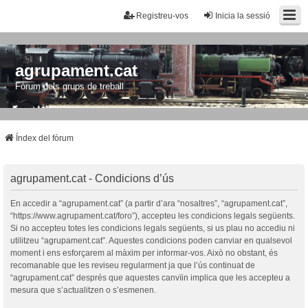
Registreu-vos
Inicia la sessió
agrupament.cat
Fòrum dels grups de treball
Índex del fòrum
agrupament.cat - Condicions d’ús
En accedir a “agrupament.cat” (a partir d’ara “nosaltres”, “agrupament.cat”,
“https://www.agrupament.cat/foro”), accepteu les condicions legals següents.
Si no accepteu totes les condicions legals següents, si us plau no accediu ni
utilitzeu “agrupament.cat”. Aquestes condicions poden canviar en qualsevol
moment i ens esforçarem al màxim per informar-vos. Això no obstant, és
recomanable que les reviseu regularment ja que l’ús continuat de
“agrupament.cat” després que aquestes canvïin implica que les accepteu a
mesura que s’actualitzen o s’esmenen.