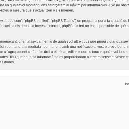
iar en qualsevol moment i ens esforçarem al màxim per informar-vos. Això no obsta
cepteu a mesura que s’actualitzen o s’esmenen.
“www.phpbb.com”, “phpBB Limited”, “phpBB Teams”) un programa per a la creació de fò
s facilita els debats a través d’Internet; phpBB Limted no és responsable de què 
 amenaçant, orientat sexualment o de qualsevol altre tipus que pugui violar qualsevo
pulsin de manera immediata i permanent, amb una notificació al vostre proveïdor d’Int
ue a “agrupament.cat” tenim dret a eliminar, editar, moure o tancar qualsevol tem
es. Tot i que aquesta informació no es proporcionarà a tercers sense el vostre c
les dades.
Ín