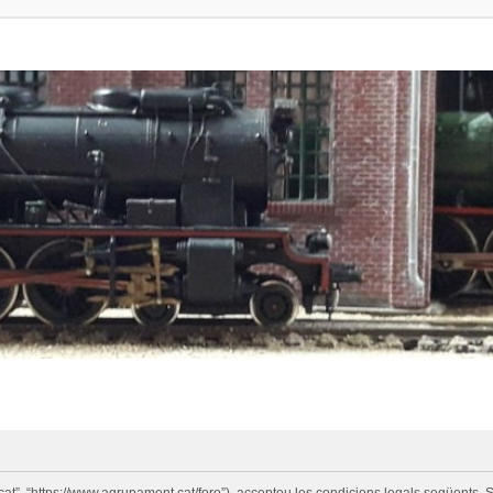
cat”, “https://www.agrupament.cat/foro”), accepteu les condicions legals següents. S