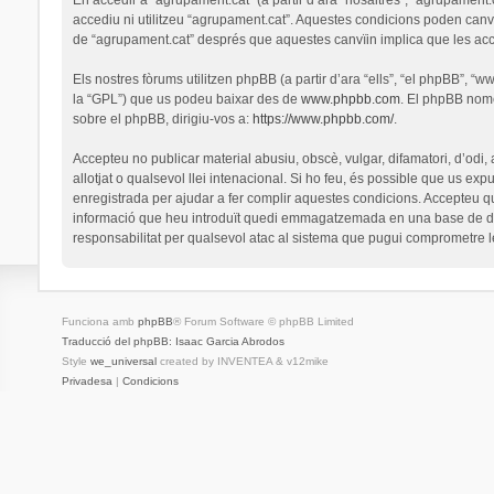
accediu ni utilitzeu “agrupament.cat”. Aquestes condicions poden canv
de “agrupament.cat” després que aquestes canvïin implica que les ac
Els nostres fòrums utilitzen phpBB (a partir d’ara “ells”, “el phpBB”, 
la “GPL”) que us podeu baixar des de
www.phpbb.com
. El phpBB nomé
sobre el phpBB, dirigiu-vos a:
https://www.phpbb.com/
.
Accepteu no publicar material abusiu, obscè, vulgar, difamatori, d’odi,
allotjat o qualsevol llei intenacional. Si ho feu, és possible que us ex
enregistrada per ajudar a fer complir aquestes condicions. Accepteu q
informació que heu introduït quedi emmagatzemada en una base de dad
responsabilitat per qualsevol atac al sistema que pugui comprometre 
Funciona amb
phpBB
® Forum Software © phpBB Limited
Traducció del phpBB: Isaac Garcia Abrodos
Style
we_universal
created by INVENTEA & v12mike
Privadesa
|
Condicions