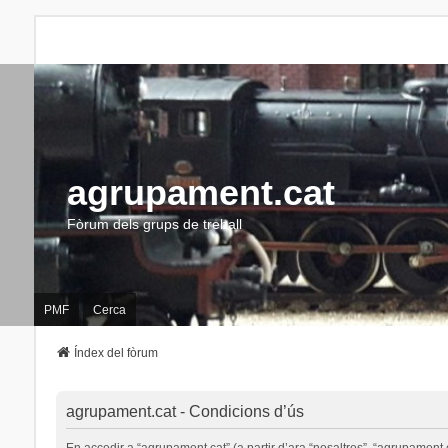
agrupament.cat
Fòrum dels grups de treball
PMF
Cerca
Índex del fòrum
agrupament.cat - Condicions d’ús
En accedir a “agrupament.cat” (a partir d’ara “nosaltres”, “agrupament.