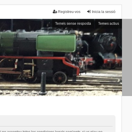
Registreu-vos
Inicia la sessió
Temes sense resposta
Temes actius
i no accepteu totes les condicions legals següents, si us plau no