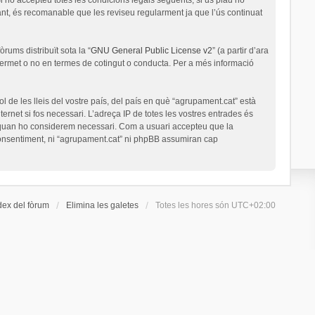
nt, és recomanable que les reviseu regularment ja que l’ús continuat
rums distribuït sota la “
GNU General Public License v2
” (a partir d’ara
permet o no en termes de cotingut o conducta. Per a més informació
l de les lleis del vostre país, del país en què “agrupament.cat” està
ernet si fos necessari. L’adreça IP de totes les vostres entrades és
a quan ho considerem necessari. Com a usuari accepteu que la
onsentiment, ni “agrupament.cat” ni phpBB assumiran cap
dex del fòrum
Elimina les galetes
Totes les hores són
UTC+02:00