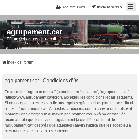
Registreu-vos
Inicia la sessió
agrupament.cat
Fòrum dels grups de treball
Índex del fòrum
agrupament.cat - Condicions d’ús
En accedir a “agrupament.cat” (a partir d’ara “nosaltres”, “agrupament.cat”,
“https://www.agrupament.cat/foro”), accepteu les condicions legals següents.
Si no accepteu totes les condicions legals següents, si us plau no accediu ni
utilitzeu “agrupament.cat”. Aquestes condicions poden canviar en qualsevol
moment i ens esforçarem al màxim per informar-vos. Això no obstant, és
recomanable que les reviseu regularment ja que l’ús continuat de
“agrupament.cat” després que aquestes canvïin implica que les accepteu a
mesura que s’actualitzen o s’esmenen.