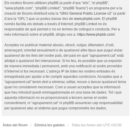
Els nostres fòrums utilitzen phpBB (a partir d’ara “ells”, “el phpBB”,
“www.phpbb.com”, “phpBB Limited”, “phpBB Teams”) un programa per a la
creació de fòrums distribuït sota la “
GNU General Public License v2
” (a partir
d’ara la “GPL”) que us podeu baixar des de
www.phpbb.com
. El phpBB
només facilita els debats a través d’Internet; phpBB Limted no és
responsable de què permet o no en termes de cotingut o conducta. Per a
més informació sobre el phpBB, dirigiu-vos a:
https://www.phpbb.com/
.
Accepteu no publicar material abusiu, obscè, vulgar, difamatori, d’odi,
amenaçant, orientat sexualment o de qualsevol altre tipus que pugui violar
qualsevol de les lleis del vostre país, del país en què “agrupament.cat” està
allotjat o qualsevol llei intenacional. Si ho feu, és possible que us expulsin
de manera immediata i permanent, amb una notificació al vostre proveïdor
d’Internet si fos necessari. L’adreça IP de totes les vostres entrades és
enregistrada per ajudar a fer complir aquestes condicions. Accepteu que a
“agrupament.cat” tenim dret a eliminar, editar, moure o tancar qualsevol tema
quan ho considerem necessari. Com a usuari accepteu que la informació
que heu introduït quedi emmagatzemada en una base de dades. Tot i que
aquesta informació no es proporcionarà a tercers sense el vostre
consentiment, ni “agrupament.cat” ni phpBB assumiran cap responsabilitat
per qualsevol atac al sistema que pugui comprometre les dades.
Índex del fòrum
Elimina les galetes
Totes les hores són
UTC+02:00