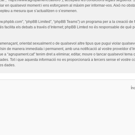
iar en qualsevol moment i ens esforçarem al màxim per informar-vos. Això no obsta
cepteu a mesura que s’actualitzen o s’esmenen.
“www.phpbb.com”, “phpBB Limited”, “phpBB Teams”) un programa per a la creació de fò
s facilita els debats a través d’Internet; phpBB Limted no és responsable de què 
 amenaçant, orientat sexualment o de qualsevol altre tipus que pugui violar qualsevo
pulsin de manera immediata i permanent, amb una notificació al vostre proveïdor d’Int
ue a “agrupament.cat” tenim dret a eliminar, editar, moure o tancar qualsevol tem
es. Tot i que aquesta informació no es proporcionarà a tercers sense el vostre c
les dades.
Ín