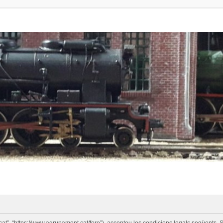
cat”, “https://www.agrupament.cat/foro”), accepteu les condicions legals següents. S