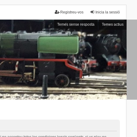
Registreu-vos
Inicia la sessió
Temes sense resposta
Temes actius
i no accepteu totes les condicions legals següents, si us plau no