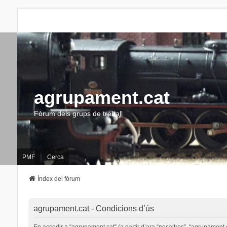
agrupament.cat
Fòrum dels grups de treball
PMF
Cerca
Índex del fòrum
agrupament.cat - Condicions d’ús
En accedir a “agrupament.cat” (a partir d’ara “nosaltres”, “agrupament.