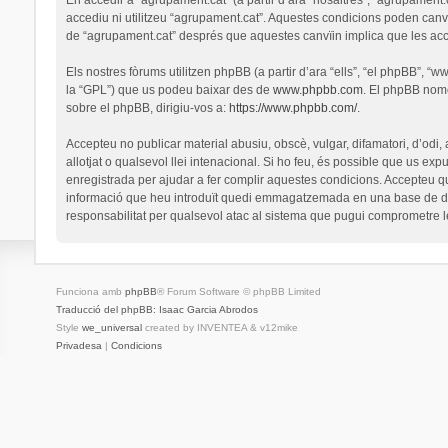
accediu ni utilitzeu “agrupament.cat”. Aquestes condicions poden canv
de “agrupament.cat” després que aquestes canvïin implica que les ac
Els nostres fòrums utilitzen phpBB (a partir d’ara “ells”, “el phpBB”, 
la “GPL”) que us podeu baixar des de
www.phpbb.com
. El phpBB nomé
sobre el phpBB, dirigiu-vos a:
https://www.phpbb.com/
.
Accepteu no publicar material abusiu, obscè, vulgar, difamatori, d’odi,
allotjat o qualsevol llei intenacional. Si ho feu, és possible que us ex
enregistrada per ajudar a fer complir aquestes condicions. Accepteu q
informació que heu introduït quedi emmagatzemada en una base de dad
responsabilitat per qualsevol atac al sistema que pugui comprometre 
Funciona amb
phpBB
® Forum Software © phpBB Limited
Traducció del phpBB: Isaac Garcia Abrodos
Style
we_universal
created by INVENTEA & v12mike
Privadesa
|
Condicions