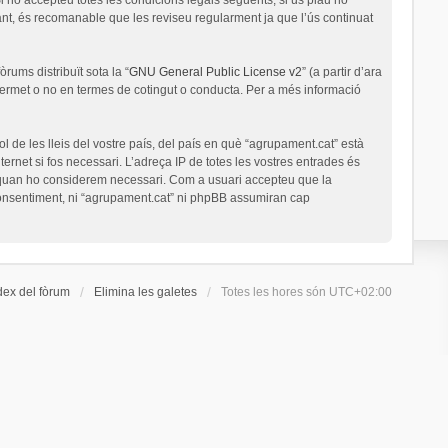
nt, és recomanable que les reviseu regularment ja que l’ús continuat
rums distribuït sota la “
GNU General Public License v2
” (a partir d’ara
permet o no en termes de cotingut o conducta. Per a més informació
l de les lleis del vostre país, del país en què “agrupament.cat” està
ernet si fos necessari. L’adreça IP de totes les vostres entrades és
a quan ho considerem necessari. Com a usuari accepteu que la
onsentiment, ni “agrupament.cat” ni phpBB assumiran cap
dex del fòrum
Elimina les galetes
Totes les hores són
UTC+02:00