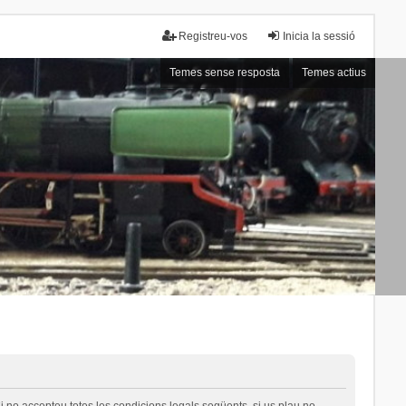
Registreu-vos
Inicia la sessió
Temes sense resposta
Temes actius
i no accepteu totes les condicions legals següents, si us plau no