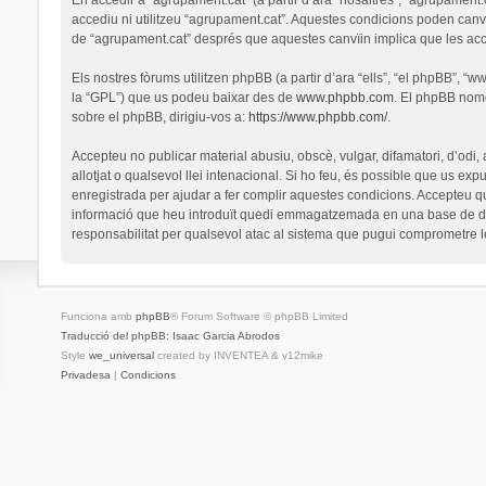
accediu ni utilitzeu “agrupament.cat”. Aquestes condicions poden canv
de “agrupament.cat” després que aquestes canvïin implica que les ac
Els nostres fòrums utilitzen phpBB (a partir d’ara “ells”, “el phpBB”, 
la “GPL”) que us podeu baixar des de
www.phpbb.com
. El phpBB nomé
sobre el phpBB, dirigiu-vos a:
https://www.phpbb.com/
.
Accepteu no publicar material abusiu, obscè, vulgar, difamatori, d’odi,
allotjat o qualsevol llei intenacional. Si ho feu, és possible que us ex
enregistrada per ajudar a fer complir aquestes condicions. Accepteu q
informació que heu introduït quedi emmagatzemada en una base de dad
responsabilitat per qualsevol atac al sistema que pugui comprometre 
Funciona amb
phpBB
® Forum Software © phpBB Limited
Traducció del phpBB: Isaac Garcia Abrodos
Style
we_universal
created by INVENTEA & v12mike
Privadesa
|
Condicions