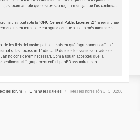
nt, és recomanable que les reviseu regularment ja que l’ús continuat
rums distribuït sota la “
GNU General Public License v2
” (a partir d’ara
permet o no en termes de cotingut o conducta. Per a més informació
l de les lleis del vostre país, del país en què “agrupament.cat” està
ernet si fos necessari. L’adreça IP de totes les vostres entrades és
a quan ho considerem necessari. Com a usuari accepteu que la
onsentiment, ni “agrupament.cat” ni phpBB assumiran cap
dex del fòrum
Elimina les galetes
Totes les hores són
UTC+02:00