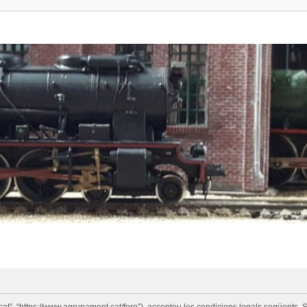
cat”, “https://www.agrupament.cat/foro”), accepteu les condicions legals següents. S