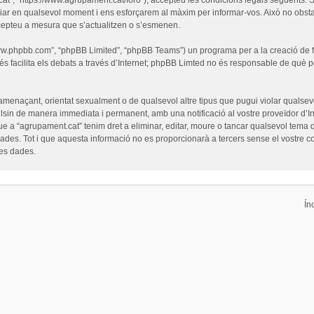
iar en qualsevol moment i ens esforçarem al màxim per informar-vos. Això no obsta
cepteu a mesura que s’actualitzen o s’esmenen.
“www.phpbb.com”, “phpBB Limited”, “phpBB Teams”) un programa per a la creació de fò
s facilita els debats a través d’Internet; phpBB Limted no és responsable de què 
 amenaçant, orientat sexualment o de qualsevol altre tipus que pugui violar qualsevo
pulsin de manera immediata i permanent, amb una notificació al vostre proveïdor d’Int
ue a “agrupament.cat” tenim dret a eliminar, editar, moure o tancar qualsevol tem
es. Tot i que aquesta informació no es proporcionarà a tercers sense el vostre c
les dades.
Ín