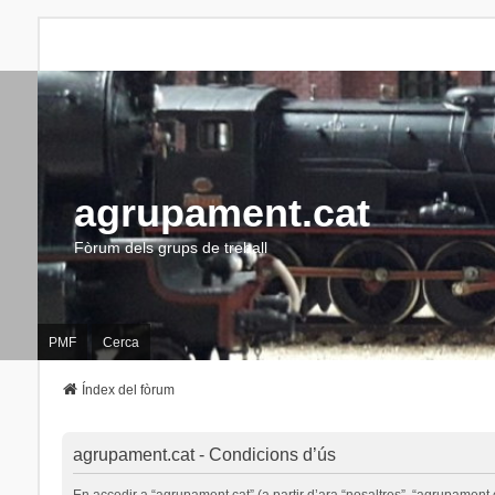
agrupament.cat
Fòrum dels grups de treball
PMF
Cerca
Índex del fòrum
agrupament.cat - Condicions d’ús
En accedir a “agrupament.cat” (a partir d’ara “nosaltres”, “agrupament.