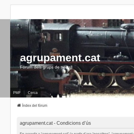
agrupament.cat
Fòrum dels grups de treball
PMF
Cerca
Índex del fòrum
agrupament.cat - Condicions d’ús
En accedir a “agrupament.cat” (a partir d’ara “nosaltres”, “agrupament.