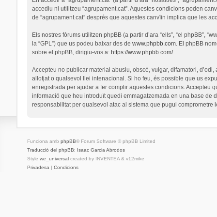
accediu ni utilitzeu “agrupament.cat”. Aquestes condicions poden canv
de “agrupament.cat” després que aquestes canvïin implica que les ac
Els nostres fòrums utilitzen phpBB (a partir d’ara “ells”, “el phpBB”, 
la “GPL”) que us podeu baixar des de
www.phpbb.com
. El phpBB nomé
sobre el phpBB, dirigiu-vos a:
https://www.phpbb.com/
.
Accepteu no publicar material abusiu, obscè, vulgar, difamatori, d’odi,
allotjat o qualsevol llei intenacional. Si ho feu, és possible que us ex
enregistrada per ajudar a fer complir aquestes condicions. Accepteu q
informació que heu introduït quedi emmagatzemada en una base de dad
responsabilitat per qualsevol atac al sistema que pugui comprometre 
Funciona amb
phpBB
® Forum Software © phpBB Limited
Traducció del phpBB: Isaac Garcia Abrodos
Style
we_universal
created by INVENTEA & v12mike
Privadesa
|
Condicions