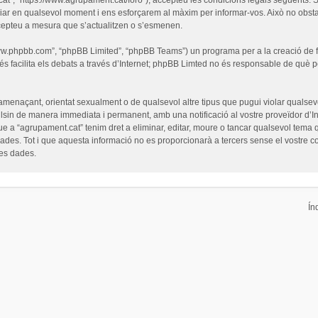
iar en qualsevol moment i ens esforçarem al màxim per informar-vos. Això no obsta
cepteu a mesura que s’actualitzen o s’esmenen.
“www.phpbb.com”, “phpBB Limited”, “phpBB Teams”) un programa per a la creació de fò
s facilita els debats a través d’Internet; phpBB Limted no és responsable de què 
 amenaçant, orientat sexualment o de qualsevol altre tipus que pugui violar qualsevo
pulsin de manera immediata i permanent, amb una notificació al vostre proveïdor d’Int
ue a “agrupament.cat” tenim dret a eliminar, editar, moure o tancar qualsevol tem
es. Tot i que aquesta informació no es proporcionarà a tercers sense el vostre c
les dades.
Ín