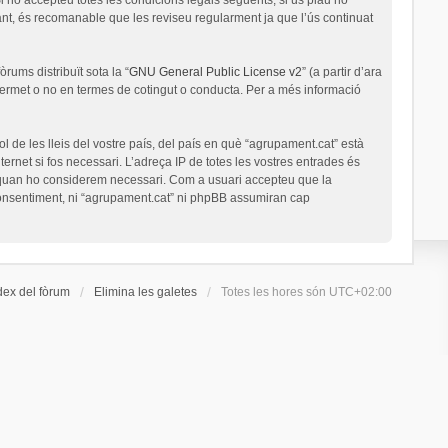
nt, és recomanable que les reviseu regularment ja que l’ús continuat
rums distribuït sota la “
GNU General Public License v2
” (a partir d’ara
permet o no en termes de cotingut o conducta. Per a més informació
l de les lleis del vostre país, del país en què “agrupament.cat” està
ernet si fos necessari. L’adreça IP de totes les vostres entrades és
a quan ho considerem necessari. Com a usuari accepteu que la
onsentiment, ni “agrupament.cat” ni phpBB assumiran cap
dex del fòrum
Elimina les galetes
Totes les hores són
UTC+02:00