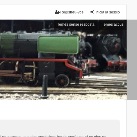
Registreu-vos
Inicia la sessió
Temes sense resposta
Temes actius
i no accepteu totes les condicions legals següents, si us plau no