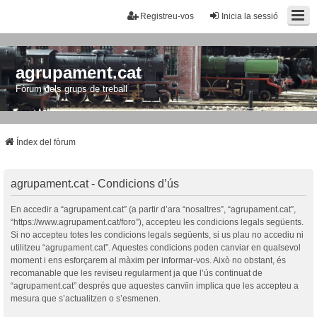
Registreu-vos
Inicia la sessió
agrupament.cat
Fòrum dels grups de treball
Índex del fòrum
agrupament.cat - Condicions d’ús
En accedir a “agrupament.cat” (a partir d’ara “nosaltres”, “agrupament.cat”,
“https://www.agrupament.cat/foro”), accepteu les condicions legals següents.
Si no accepteu totes les condicions legals següents, si us plau no accediu ni
utilitzeu “agrupament.cat”. Aquestes condicions poden canviar en qualsevol
moment i ens esforçarem al màxim per informar-vos. Això no obstant, és
recomanable que les reviseu regularment ja que l’ús continuat de
“agrupament.cat” després que aquestes canvïin implica que les accepteu a
mesura que s’actualitzen o s’esmenen.