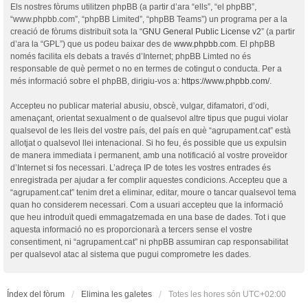
Els nostres fòrums utilitzen phpBB (a partir d’ara “ells”, “el phpBB”,
“www.phpbb.com”, “phpBB Limited”, “phpBB Teams”) un programa per a la
creació de fòrums distribuït sota la “
GNU General Public License v2
” (a partir
d’ara la “GPL”) que us podeu baixar des de
www.phpbb.com
. El phpBB
només facilita els debats a través d’Internet; phpBB Limted no és
responsable de què permet o no en termes de cotingut o conducta. Per a
més informació sobre el phpBB, dirigiu-vos a:
https://www.phpbb.com/
.
Accepteu no publicar material abusiu, obscè, vulgar, difamatori, d’odi,
amenaçant, orientat sexualment o de qualsevol altre tipus que pugui violar
qualsevol de les lleis del vostre país, del país en què “agrupament.cat” està
allotjat o qualsevol llei intenacional. Si ho feu, és possible que us expulsin
de manera immediata i permanent, amb una notificació al vostre proveïdor
d’Internet si fos necessari. L’adreça IP de totes les vostres entrades és
enregistrada per ajudar a fer complir aquestes condicions. Accepteu que a
“agrupament.cat” tenim dret a eliminar, editar, moure o tancar qualsevol tema
quan ho considerem necessari. Com a usuari accepteu que la informació
que heu introduït quedi emmagatzemada en una base de dades. Tot i que
aquesta informació no es proporcionarà a tercers sense el vostre
consentiment, ni “agrupament.cat” ni phpBB assumiran cap responsabilitat
per qualsevol atac al sistema que pugui comprometre les dades.
Índex del fòrum
Elimina les galetes
Totes les hores són
UTC+02:00