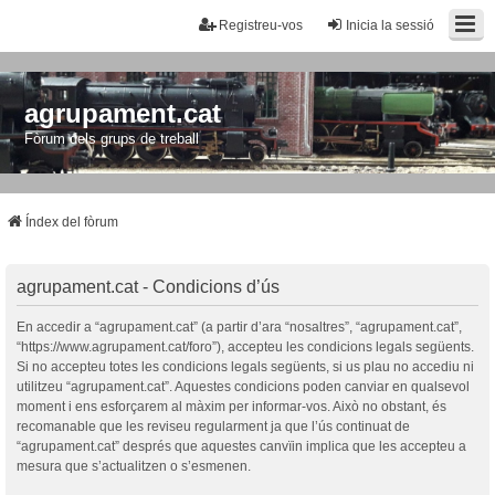
Registreu-vos
Inicia la sessió
agrupament.cat
Fòrum dels grups de treball
Índex del fòrum
agrupament.cat - Condicions d’ús
En accedir a “agrupament.cat” (a partir d’ara “nosaltres”, “agrupament.cat”,
“https://www.agrupament.cat/foro”), accepteu les condicions legals següents.
Si no accepteu totes les condicions legals següents, si us plau no accediu ni
utilitzeu “agrupament.cat”. Aquestes condicions poden canviar en qualsevol
moment i ens esforçarem al màxim per informar-vos. Això no obstant, és
recomanable que les reviseu regularment ja que l’ús continuat de
“agrupament.cat” després que aquestes canvïin implica que les accepteu a
mesura que s’actualitzen o s’esmenen.