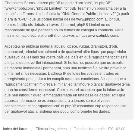
Els nostres fòrums utilitzen phpBB (a partir d’ara “ells”, “el phpBB”,
“www.phpbb.com”, “phpBB Limited”, “phpBB Teams”) un programa per a la
creació de fòrums distribuït sota la “
GNU General Public License v2
” (a partir
d’ara la “GPL”) que us podeu baixar des de
www.phpbb.com
. El phpBB
només facilita els debats a través d’Internet; phpBB Limted no és
responsable de què permet o no en termes de cotingut o conducta. Per a
més informació sobre el phpBB, dirigiu-vos a:
https://www.phpbb.com/
.
Accepteu no publicar material abusiu, obscè, vulgar, difamatori, d’odi,
amenaçant, orientat sexualment o de qualsevol altre tipus que pugui violar
qualsevol de les lleis del vostre país, del país en què “agrupament.cat” està
allotjat o qualsevol llei intenacional. Si ho feu, és possible que us expulsin
de manera immediata i permanent, amb una notificació al vostre proveïdor
d’Internet si fos necessari. L’adreça IP de totes les vostres entrades és
enregistrada per ajudar a fer complir aquestes condicions. Accepteu que a
“agrupament.cat” tenim dret a eliminar, editar, moure o tancar qualsevol tema
quan ho considerem necessari. Com a usuari accepteu que la informació
que heu introduït quedi emmagatzemada en una base de dades. Tot i que
aquesta informació no es proporcionarà a tercers sense el vostre
consentiment, ni “agrupament.cat” ni phpBB assumiran cap responsabilitat
per qualsevol atac al sistema que pugui comprometre les dades.
Índex del fòrum
Elimina les galetes
Totes les hores són
UTC+02:00