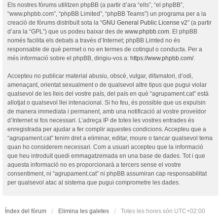
Els nostres fòrums utilitzen phpBB (a partir d’ara “ells”, “el phpBB”,
“www.phpbb.com”, “phpBB Limited”, “phpBB Teams”) un programa per a la
creació de fòrums distribuït sota la “
GNU General Public License v2
” (a partir
d’ara la “GPL”) que us podeu baixar des de
www.phpbb.com
. El phpBB
només facilita els debats a través d’Internet; phpBB Limted no és
responsable de què permet o no en termes de cotingut o conducta. Per a
més informació sobre el phpBB, dirigiu-vos a:
https://www.phpbb.com/
.
Accepteu no publicar material abusiu, obscè, vulgar, difamatori, d’odi,
amenaçant, orientat sexualment o de qualsevol altre tipus que pugui violar
qualsevol de les lleis del vostre país, del país en què “agrupament.cat” està
allotjat o qualsevol llei intenacional. Si ho feu, és possible que us expulsin
de manera immediata i permanent, amb una notificació al vostre proveïdor
d’Internet si fos necessari. L’adreça IP de totes les vostres entrades és
enregistrada per ajudar a fer complir aquestes condicions. Accepteu que a
“agrupament.cat” tenim dret a eliminar, editar, moure o tancar qualsevol tema
quan ho considerem necessari. Com a usuari accepteu que la informació
que heu introduït quedi emmagatzemada en una base de dades. Tot i que
aquesta informació no es proporcionarà a tercers sense el vostre
consentiment, ni “agrupament.cat” ni phpBB assumiran cap responsabilitat
per qualsevol atac al sistema que pugui comprometre les dades.
Índex del fòrum
Elimina les galetes
Totes les hores són
UTC+02:00