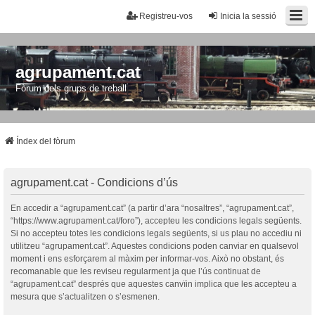
Registreu-vos
Inicia la sessió
agrupament.cat
Fòrum dels grups de treball
Índex del fòrum
agrupament.cat - Condicions d’ús
En accedir a “agrupament.cat” (a partir d’ara “nosaltres”, “agrupament.cat”,
“https://www.agrupament.cat/foro”), accepteu les condicions legals següents.
Si no accepteu totes les condicions legals següents, si us plau no accediu ni
utilitzeu “agrupament.cat”. Aquestes condicions poden canviar en qualsevol
moment i ens esforçarem al màxim per informar-vos. Això no obstant, és
recomanable que les reviseu regularment ja que l’ús continuat de
“agrupament.cat” després que aquestes canvïin implica que les accepteu a
mesura que s’actualitzen o s’esmenen.