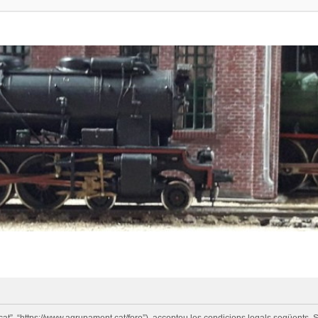
cat”, “https://www.agrupament.cat/foro”), accepteu les condicions legals següents. S