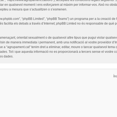
iar en qualsevol moment i ens esforçarem al màxim per informar-vos. Això no obsta
cepteu a mesura que s’actualitzen o s’esmenen.
“www.phpbb.com”, “phpBB Limited”, “phpBB Teams”) un programa per a la creació de fò
s facilita els debats a través d’Internet; phpBB Limted no és responsable de què 
 amenaçant, orientat sexualment o de qualsevol altre tipus que pugui violar qualsevo
pulsin de manera immediata i permanent, amb una notificació al vostre proveïdor d’Int
ue a “agrupament.cat” tenim dret a eliminar, editar, moure o tancar qualsevol tem
es. Tot i que aquesta informació no es proporcionarà a tercers sense el vostre c
les dades.
Ín