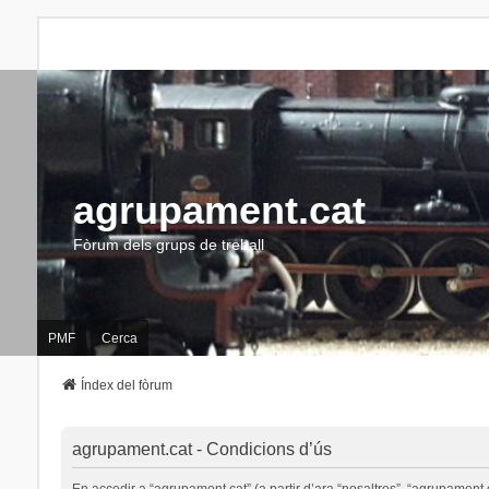
agrupament.cat
Fòrum dels grups de treball
PMF
Cerca
Índex del fòrum
agrupament.cat - Condicions d’ús
En accedir a “agrupament.cat” (a partir d’ara “nosaltres”, “agrupament.