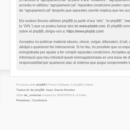
accediu ni utilitzeu “agrupament.cat”. Aquestes condicions poden canv
de “agrupament.cat” després que aquestes canvïin implica que les ac
Els nostres fòrums utilitzen phpBB (a partir d’ara “ells”, “el phpBB”, 
la “GPL”) que us podeu baixar des de
www.phpbb.com
. El phpBB nomé
sobre el phpBB, dirigiu-vos a:
https://www.phpbb.com/
.
Accepteu no publicar material abusiu, obscè, vulgar, difamatori, d’odi,
allotjat o qualsevol llei intenacional. Si ho feu, és possible que us ex
enregistrada per ajudar a fer complir aquestes condicions. Accepteu q
informació que heu introduït quedi emmagatzemada en una base de dad
responsabilitat per qualsevol atac al sistema que pugui comprometre 
Funciona amb
phpBB
® Forum Software © phpBB Limited
Traducció del phpBB: Isaac Garcia Abrodos
Style
we_universal
created by INVENTEA & v12mike
Privadesa
|
Condicions