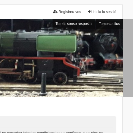
Registreu-vos
Inicia la sessió
Temes sense resposta
Temes actius
i no accepteu totes les condicions legals següents, si us plau no