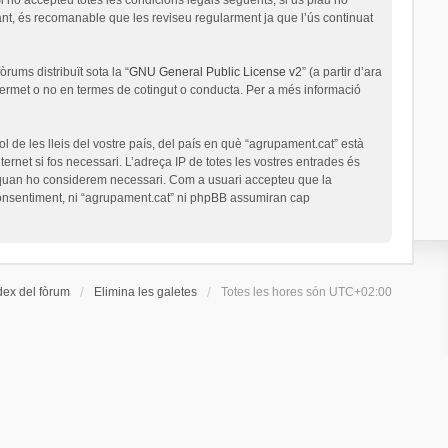
nt, és recomanable que les reviseu regularment ja que l’ús continuat
rums distribuït sota la “
GNU General Public License v2
” (a partir d’ara
permet o no en termes de cotingut o conducta. Per a més informació
l de les lleis del vostre país, del país en què “agrupament.cat” està
ernet si fos necessari. L’adreça IP de totes les vostres entrades és
a quan ho considerem necessari. Com a usuari accepteu que la
onsentiment, ni “agrupament.cat” ni phpBB assumiran cap
dex del fòrum
Elimina les galetes
Totes les hores són
UTC+02:00