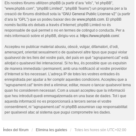
Els nostres fòrums utilitzen phpBB (a partir d’ara “ells”, “el phpBB”,
“www.phpbb.com”, “phpBB Limited”, “phpBB Teams”) un programa per a la
creació de fòrums distribuït sota la “
GNU General Public License v2
” (a partir
d’ara la “GPL”) que us podeu baixar des de
www.phpbb.com
. El phpBB
només facilita els debats a través d’Internet; phpBB Limted no és
responsable de què permet o no en termes de cotingut o conducta. Per a
més informació sobre el phpBB, dirigiu-vos a:
https://www.phpbb.com/
.
Accepteu no publicar material abusiu, obscè, vulgar, difamatori, d’odi,
amenaçant, orientat sexualment o de qualsevol altre tipus que pugui violar
qualsevol de les lleis del vostre país, del país en què “agrupament.cat” està
allotjat o qualsevol llei intenacional. Si ho feu, és possible que us expulsin
de manera immediata i permanent, amb una notificació al vostre proveïdor
d’Internet si fos necessari. L’adreça IP de totes les vostres entrades és
enregistrada per ajudar a fer complir aquestes condicions. Accepteu que a
“agrupament.cat” tenim dret a eliminar, editar, moure o tancar qualsevol tema
quan ho considerem necessari. Com a usuari accepteu que la informació
que heu introduït quedi emmagatzemada en una base de dades. Tot i que
aquesta informació no es proporcionarà a tercers sense el vostre
consentiment, ni “agrupament.cat” ni phpBB assumiran cap responsabilitat
per qualsevol atac al sistema que pugui comprometre les dades.
Índex del fòrum
Elimina les galetes
Totes les hores són
UTC+02:00