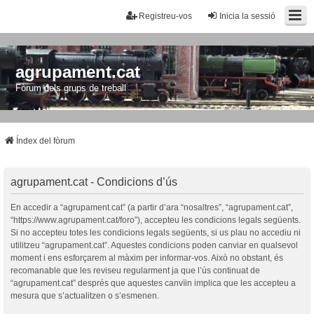
Registreu-vos
Inicia la sessió
agrupament.cat
Fòrum dels grups de treball
Índex del fòrum
agrupament.cat - Condicions d’ús
En accedir a “agrupament.cat” (a partir d’ara “nosaltres”, “agrupament.cat”,
“https://www.agrupament.cat/foro”), accepteu les condicions legals següents.
Si no accepteu totes les condicions legals següents, si us plau no accediu ni
utilitzeu “agrupament.cat”. Aquestes condicions poden canviar en qualsevol
moment i ens esforçarem al màxim per informar-vos. Això no obstant, és
recomanable que les reviseu regularment ja que l’ús continuat de
“agrupament.cat” després que aquestes canvïin implica que les accepteu a
mesura que s’actualitzen o s’esmenen.