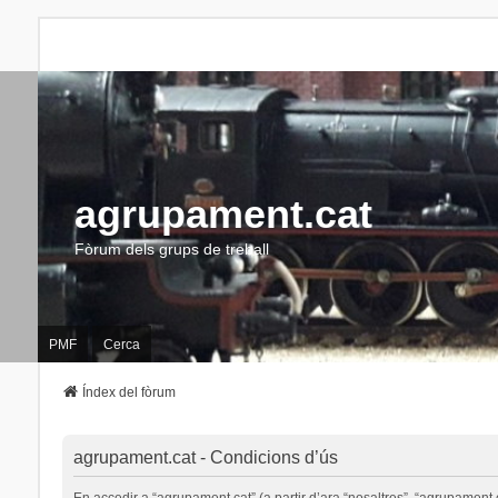
agrupament.cat
Fòrum dels grups de treball
PMF
Cerca
Índex del fòrum
agrupament.cat - Condicions d’ús
En accedir a “agrupament.cat” (a partir d’ara “nosaltres”, “agrupament.