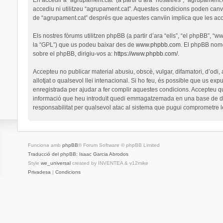
accediu ni utilitzeu “agrupament.cat”. Aquestes condicions poden canv
de “agrupament.cat” després que aquestes canvïin implica que les ac
Els nostres fòrums utilitzen phpBB (a partir d’ara “ells”, “el phpBB”, 
la “GPL”) que us podeu baixar des de
www.phpbb.com
. El phpBB nomé
sobre el phpBB, dirigiu-vos a:
https://www.phpbb.com/
.
Accepteu no publicar material abusiu, obscè, vulgar, difamatori, d’odi,
allotjat o qualsevol llei intenacional. Si ho feu, és possible que us ex
enregistrada per ajudar a fer complir aquestes condicions. Accepteu q
informació que heu introduït quedi emmagatzemada en una base de dad
responsabilitat per qualsevol atac al sistema que pugui comprometre 
Funciona amb
phpBB
® Forum Software © phpBB Limited
Traducció del phpBB: Isaac Garcia Abrodos
Style
we_universal
created by INVENTEA & v12mike
Privadesa
|
Condicions