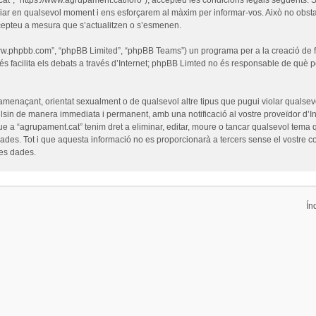
iar en qualsevol moment i ens esforçarem al màxim per informar-vos. Això no obsta
cepteu a mesura que s’actualitzen o s’esmenen.
“www.phpbb.com”, “phpBB Limited”, “phpBB Teams”) un programa per a la creació de fò
s facilita els debats a través d’Internet; phpBB Limted no és responsable de què 
 amenaçant, orientat sexualment o de qualsevol altre tipus que pugui violar qualsevo
pulsin de manera immediata i permanent, amb una notificació al vostre proveïdor d’Int
ue a “agrupament.cat” tenim dret a eliminar, editar, moure o tancar qualsevol tem
es. Tot i que aquesta informació no es proporcionarà a tercers sense el vostre c
les dades.
Ín