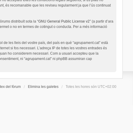
nt, és recomanable que les reviseu regularment ja que l’ús continuat
rums distribuït sota la “
GNU General Public License v2
” (a partir d’ara
permet o no en termes de cotingut o conducta. Per a més informació
l de les lleis del vostre país, del país en què “agrupament.cat” està
ernet si fos necessari. L’adreça IP de totes les vostres entrades és
a quan ho considerem necessari. Com a usuari accepteu que la
onsentiment, ni “agrupament.cat” ni phpBB assumiran cap
dex del fòrum
Elimina les galetes
Totes les hores són
UTC+02:00