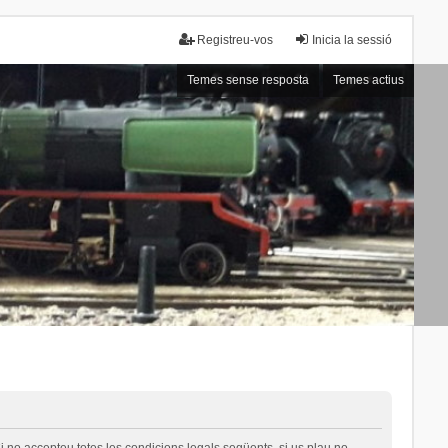
Registreu-vos
Inicia la sessió
Temes sense resposta
Temes actius
i no accepteu totes les condicions legals següents, si us plau no