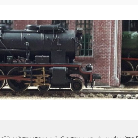
cat”, “https://www.agrupament.cat/foro”), accepteu les condicions legals següents. S