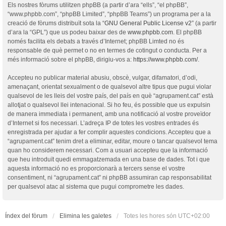
Els nostres fòrums utilitzen phpBB (a partir d’ara “ells”, “el phpBB”,
“www.phpbb.com”, “phpBB Limited”, “phpBB Teams”) un programa per a la
creació de fòrums distribuït sota la “
GNU General Public License v2
” (a partir
d’ara la “GPL”) que us podeu baixar des de
www.phpbb.com
. El phpBB
només facilita els debats a través d’Internet; phpBB Limted no és
responsable de què permet o no en termes de cotingut o conducta. Per a
més informació sobre el phpBB, dirigiu-vos a:
https://www.phpbb.com/
.
Accepteu no publicar material abusiu, obscè, vulgar, difamatori, d’odi,
amenaçant, orientat sexualment o de qualsevol altre tipus que pugui violar
qualsevol de les lleis del vostre país, del país en què “agrupament.cat” està
allotjat o qualsevol llei intenacional. Si ho feu, és possible que us expulsin
de manera immediata i permanent, amb una notificació al vostre proveïdor
d’Internet si fos necessari. L’adreça IP de totes les vostres entrades és
enregistrada per ajudar a fer complir aquestes condicions. Accepteu que a
“agrupament.cat” tenim dret a eliminar, editar, moure o tancar qualsevol tema
quan ho considerem necessari. Com a usuari accepteu que la informació
que heu introduït quedi emmagatzemada en una base de dades. Tot i que
aquesta informació no es proporcionarà a tercers sense el vostre
consentiment, ni “agrupament.cat” ni phpBB assumiran cap responsabilitat
per qualsevol atac al sistema que pugui comprometre les dades.
Índex del fòrum
Elimina les galetes
Totes les hores són
UTC+02:00