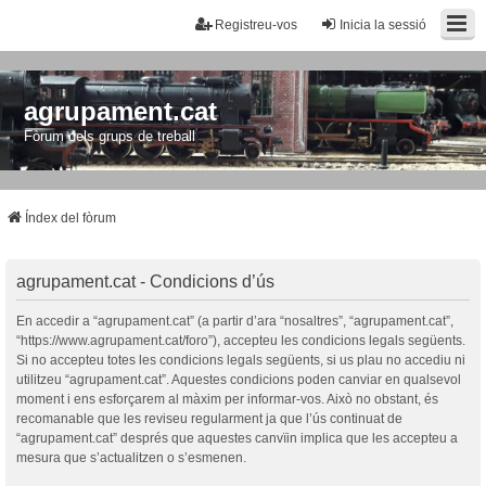
Registreu-vos
Inicia la sessió
agrupament.cat
Fòrum dels grups de treball
Índex del fòrum
agrupament.cat - Condicions d’ús
En accedir a “agrupament.cat” (a partir d’ara “nosaltres”, “agrupament.cat”,
“https://www.agrupament.cat/foro”), accepteu les condicions legals següents.
Si no accepteu totes les condicions legals següents, si us plau no accediu ni
utilitzeu “agrupament.cat”. Aquestes condicions poden canviar en qualsevol
moment i ens esforçarem al màxim per informar-vos. Això no obstant, és
recomanable que les reviseu regularment ja que l’ús continuat de
“agrupament.cat” després que aquestes canvïin implica que les accepteu a
mesura que s’actualitzen o s’esmenen.