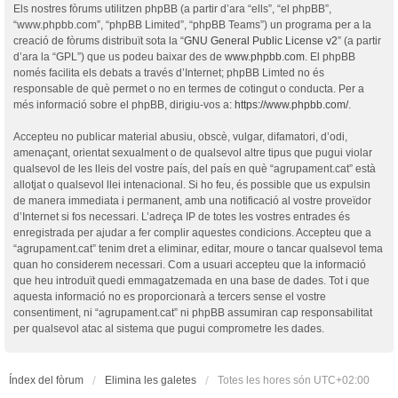
Els nostres fòrums utilitzen phpBB (a partir d’ara “ells”, “el phpBB”,
“www.phpbb.com”, “phpBB Limited”, “phpBB Teams”) un programa per a la
creació de fòrums distribuït sota la “
GNU General Public License v2
” (a partir
d’ara la “GPL”) que us podeu baixar des de
www.phpbb.com
. El phpBB
només facilita els debats a través d’Internet; phpBB Limted no és
responsable de què permet o no en termes de cotingut o conducta. Per a
més informació sobre el phpBB, dirigiu-vos a:
https://www.phpbb.com/
.
Accepteu no publicar material abusiu, obscè, vulgar, difamatori, d’odi,
amenaçant, orientat sexualment o de qualsevol altre tipus que pugui violar
qualsevol de les lleis del vostre país, del país en què “agrupament.cat” està
allotjat o qualsevol llei intenacional. Si ho feu, és possible que us expulsin
de manera immediata i permanent, amb una notificació al vostre proveïdor
d’Internet si fos necessari. L’adreça IP de totes les vostres entrades és
enregistrada per ajudar a fer complir aquestes condicions. Accepteu que a
“agrupament.cat” tenim dret a eliminar, editar, moure o tancar qualsevol tema
quan ho considerem necessari. Com a usuari accepteu que la informació
que heu introduït quedi emmagatzemada en una base de dades. Tot i que
aquesta informació no es proporcionarà a tercers sense el vostre
consentiment, ni “agrupament.cat” ni phpBB assumiran cap responsabilitat
per qualsevol atac al sistema que pugui comprometre les dades.
Índex del fòrum
Elimina les galetes
Totes les hores són
UTC+02:00