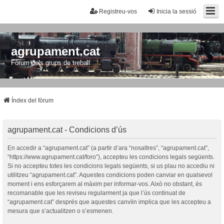
Registreu-vos
Inicia la sessió
agrupament.cat
Fòrum dels grups de treball
Índex del fòrum
agrupament.cat - Condicions d’ús
En accedir a “agrupament.cat” (a partir d’ara “nosaltres”, “agrupament.cat”,
“https://www.agrupament.cat/foro”), accepteu les condicions legals següents.
Si no accepteu totes les condicions legals següents, si us plau no accediu ni
utilitzeu “agrupament.cat”. Aquestes condicions poden canviar en qualsevol
moment i ens esforçarem al màxim per informar-vos. Això no obstant, és
recomanable que les reviseu regularment ja que l’ús continuat de
“agrupament.cat” després que aquestes canvïin implica que les accepteu a
mesura que s’actualitzen o s’esmenen.