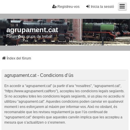
Registreu-vos
Inicia la sessió
agrupament.cat
Fòrum dels grups de treball
Índex del fòrum
agrupament.cat - Condicions d’ús
En accedir a “agrupament.cat” (a partir d’ara “nosaltres”, “agrupament.cat”,
“https://www.agrupament.cat/foro”), accepteu les condicions legals següents.
Si no accepteu totes les condicions legals següents, si us plau no accediu ni
utilitzeu “agrupament.cat”. Aquestes condicions poden canviar en qualsevol
moment i ens esforçarem al màxim per informar-vos. Això no obstant, és
recomanable que les reviseu regularment ja que l’ús continuat de
“agrupament.cat” després que aquestes canvïin implica que les accepteu a
mesura que s’actualitzen o s’esmenen.