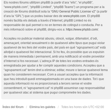
Els nostres fòrums utilitzen phpBB (a partir d’ara “ells”, “el phpBB”,
“www.phpbb.com”, “phpBB Limited”, “phpBB Teams”) un programa per a la
creació de fòrums distribuït sota la “
GNU General Public License v2
” (a partir
d’ara la “GPL”) que us podeu baixar des de
www.phpbb.com
. El phpBB
només facilita els debats a través d’Internet; phpBB Limted no és
responsable de què permet o no en termes de cotingut o conducta. Per a
més informació sobre el phpBB, dirigiu-vos a:
https://www.phpbb.com/
.
Accepteu no publicar material abusiu, obscè, vulgar, difamatori, d’odi,
amenaçant, orientat sexualment o de qualsevol altre tipus que pugui violar
qualsevol de les lleis del vostre país, del país en què “agrupament.cat” està
allotjat o qualsevol llei intenacional. Si ho feu, és possible que us expulsin
de manera immediata i permanent, amb una notificació al vostre proveïdor
d’Internet si fos necessari. L’adreça IP de totes les vostres entrades és
enregistrada per ajudar a fer complir aquestes condicions. Accepteu que a
“agrupament.cat” tenim dret a eliminar, editar, moure o tancar qualsevol tema
quan ho considerem necessari. Com a usuari accepteu que la informació
que heu introduït quedi emmagatzemada en una base de dades. Tot i que
aquesta informació no es proporcionarà a tercers sense el vostre
consentiment, ni “agrupament.cat” ni phpBB assumiran cap responsabilitat
per qualsevol atac al sistema que pugui comprometre les dades.
Índex del fòrum
Elimina les galetes
Totes les hores són
UTC+02:00