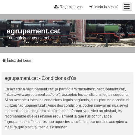
Registreu-vos
Inicia la sessió
agrupament.cat
Fòrum dels grups de treball
Índex del fòrum
agrupament.cat - Condicions d’ús
En accedir a “agrupament.cat” (a partir d’ara “nosaltres”, “agrupament.cat”,
“https://www.agrupament.cat/foro”), accepteu les condicions legals següents.
Si no accepteu totes les condicions legals següents, si us plau no accediu ni
utilitzeu “agrupament.cat”. Aquestes condicions poden canviar en qualsevol
moment i ens esforçarem al màxim per informar-vos. Això no obstant, és
recomanable que les reviseu regularment ja que l’ús continuat de
“agrupament.cat” després que aquestes canvïin implica que les accepteu a
mesura que s’actualitzen o s’esmenen.