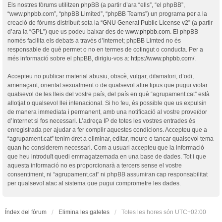
Els nostres fòrums utilitzen phpBB (a partir d’ara “ells”, “el phpBB”,
“www.phpbb.com”, “phpBB Limited”, “phpBB Teams”) un programa per a la
creació de fòrums distribuït sota la “
GNU General Public License v2
” (a partir
d’ara la “GPL”) que us podeu baixar des de
www.phpbb.com
. El phpBB
només facilita els debats a través d’Internet; phpBB Limted no és
responsable de què permet o no en termes de cotingut o conducta. Per a
més informació sobre el phpBB, dirigiu-vos a:
https://www.phpbb.com/
.
Accepteu no publicar material abusiu, obscè, vulgar, difamatori, d’odi,
amenaçant, orientat sexualment o de qualsevol altre tipus que pugui violar
qualsevol de les lleis del vostre país, del país en què “agrupament.cat” està
allotjat o qualsevol llei intenacional. Si ho feu, és possible que us expulsin
de manera immediata i permanent, amb una notificació al vostre proveïdor
d’Internet si fos necessari. L’adreça IP de totes les vostres entrades és
enregistrada per ajudar a fer complir aquestes condicions. Accepteu que a
“agrupament.cat” tenim dret a eliminar, editar, moure o tancar qualsevol tema
quan ho considerem necessari. Com a usuari accepteu que la informació
que heu introduït quedi emmagatzemada en una base de dades. Tot i que
aquesta informació no es proporcionarà a tercers sense el vostre
consentiment, ni “agrupament.cat” ni phpBB assumiran cap responsabilitat
per qualsevol atac al sistema que pugui comprometre les dades.
Índex del fòrum
Elimina les galetes
Totes les hores són
UTC+02:00