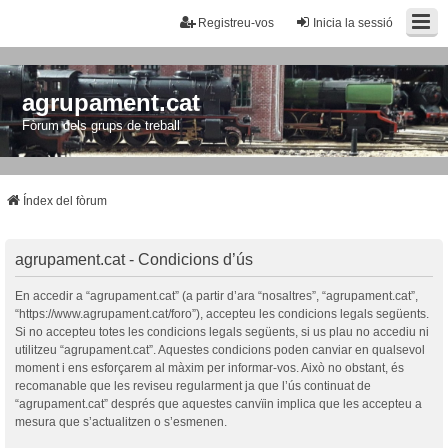
Registreu-vos
Inicia la sessió
agrupament.cat
Fòrum dels grups de treball
Índex del fòrum
agrupament.cat - Condicions d’ús
En accedir a “agrupament.cat” (a partir d’ara “nosaltres”, “agrupament.cat”,
“https://www.agrupament.cat/foro”), accepteu les condicions legals següents.
Si no accepteu totes les condicions legals següents, si us plau no accediu ni
utilitzeu “agrupament.cat”. Aquestes condicions poden canviar en qualsevol
moment i ens esforçarem al màxim per informar-vos. Això no obstant, és
recomanable que les reviseu regularment ja que l’ús continuat de
“agrupament.cat” després que aquestes canvïin implica que les accepteu a
mesura que s’actualitzen o s’esmenen.