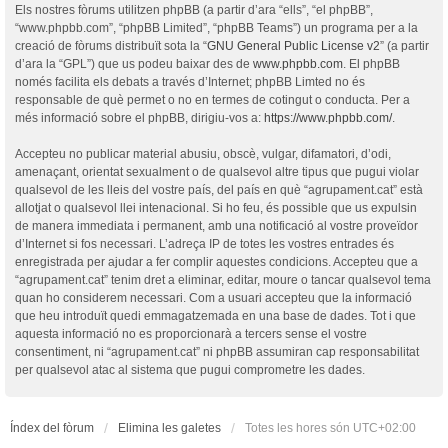
Els nostres fòrums utilitzen phpBB (a partir d’ara “ells”, “el phpBB”,
“www.phpbb.com”, “phpBB Limited”, “phpBB Teams”) un programa per a la
creació de fòrums distribuït sota la “
GNU General Public License v2
” (a partir
d’ara la “GPL”) que us podeu baixar des de
www.phpbb.com
. El phpBB
només facilita els debats a través d’Internet; phpBB Limted no és
responsable de què permet o no en termes de cotingut o conducta. Per a
més informació sobre el phpBB, dirigiu-vos a:
https://www.phpbb.com/
.
Accepteu no publicar material abusiu, obscè, vulgar, difamatori, d’odi,
amenaçant, orientat sexualment o de qualsevol altre tipus que pugui violar
qualsevol de les lleis del vostre país, del país en què “agrupament.cat” està
allotjat o qualsevol llei intenacional. Si ho feu, és possible que us expulsin
de manera immediata i permanent, amb una notificació al vostre proveïdor
d’Internet si fos necessari. L’adreça IP de totes les vostres entrades és
enregistrada per ajudar a fer complir aquestes condicions. Accepteu que a
“agrupament.cat” tenim dret a eliminar, editar, moure o tancar qualsevol tema
quan ho considerem necessari. Com a usuari accepteu que la informació
que heu introduït quedi emmagatzemada en una base de dades. Tot i que
aquesta informació no es proporcionarà a tercers sense el vostre
consentiment, ni “agrupament.cat” ni phpBB assumiran cap responsabilitat
per qualsevol atac al sistema que pugui comprometre les dades.
Índex del fòrum
Elimina les galetes
Totes les hores són
UTC+02:00