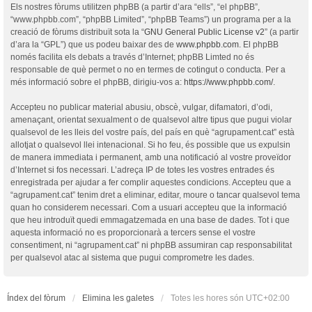
Els nostres fòrums utilitzen phpBB (a partir d’ara “ells”, “el phpBB”,
“www.phpbb.com”, “phpBB Limited”, “phpBB Teams”) un programa per a la
creació de fòrums distribuït sota la “
GNU General Public License v2
” (a partir
d’ara la “GPL”) que us podeu baixar des de
www.phpbb.com
. El phpBB
només facilita els debats a través d’Internet; phpBB Limted no és
responsable de què permet o no en termes de cotingut o conducta. Per a
més informació sobre el phpBB, dirigiu-vos a:
https://www.phpbb.com/
.
Accepteu no publicar material abusiu, obscè, vulgar, difamatori, d’odi,
amenaçant, orientat sexualment o de qualsevol altre tipus que pugui violar
qualsevol de les lleis del vostre país, del país en què “agrupament.cat” està
allotjat o qualsevol llei intenacional. Si ho feu, és possible que us expulsin
de manera immediata i permanent, amb una notificació al vostre proveïdor
d’Internet si fos necessari. L’adreça IP de totes les vostres entrades és
enregistrada per ajudar a fer complir aquestes condicions. Accepteu que a
“agrupament.cat” tenim dret a eliminar, editar, moure o tancar qualsevol tema
quan ho considerem necessari. Com a usuari accepteu que la informació
que heu introduït quedi emmagatzemada en una base de dades. Tot i que
aquesta informació no es proporcionarà a tercers sense el vostre
consentiment, ni “agrupament.cat” ni phpBB assumiran cap responsabilitat
per qualsevol atac al sistema que pugui comprometre les dades.
Índex del fòrum
Elimina les galetes
Totes les hores són
UTC+02:00