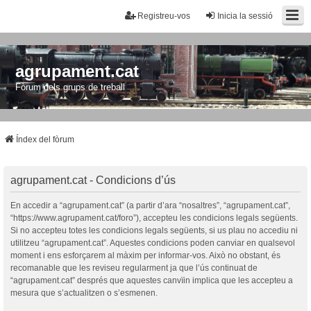
Registreu-vos
Inicia la sessió
agrupament.cat
Fòrum dels grups de treball
Índex del fòrum
agrupament.cat - Condicions d’ús
En accedir a “agrupament.cat” (a partir d’ara “nosaltres”, “agrupament.cat”,
“https://www.agrupament.cat/foro”), accepteu les condicions legals següents.
Si no accepteu totes les condicions legals següents, si us plau no accediu ni
utilitzeu “agrupament.cat”. Aquestes condicions poden canviar en qualsevol
moment i ens esforçarem al màxim per informar-vos. Això no obstant, és
recomanable que les reviseu regularment ja que l’ús continuat de
“agrupament.cat” després que aquestes canvïin implica que les accepteu a
mesura que s’actualitzen o s’esmenen.