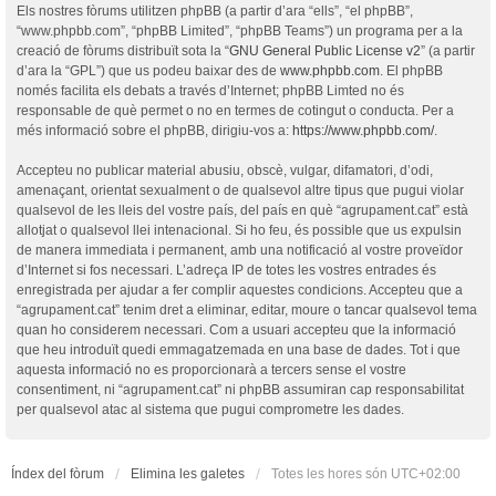
Els nostres fòrums utilitzen phpBB (a partir d’ara “ells”, “el phpBB”,
“www.phpbb.com”, “phpBB Limited”, “phpBB Teams”) un programa per a la
creació de fòrums distribuït sota la “
GNU General Public License v2
” (a partir
d’ara la “GPL”) que us podeu baixar des de
www.phpbb.com
. El phpBB
només facilita els debats a través d’Internet; phpBB Limted no és
responsable de què permet o no en termes de cotingut o conducta. Per a
més informació sobre el phpBB, dirigiu-vos a:
https://www.phpbb.com/
.
Accepteu no publicar material abusiu, obscè, vulgar, difamatori, d’odi,
amenaçant, orientat sexualment o de qualsevol altre tipus que pugui violar
qualsevol de les lleis del vostre país, del país en què “agrupament.cat” està
allotjat o qualsevol llei intenacional. Si ho feu, és possible que us expulsin
de manera immediata i permanent, amb una notificació al vostre proveïdor
d’Internet si fos necessari. L’adreça IP de totes les vostres entrades és
enregistrada per ajudar a fer complir aquestes condicions. Accepteu que a
“agrupament.cat” tenim dret a eliminar, editar, moure o tancar qualsevol tema
quan ho considerem necessari. Com a usuari accepteu que la informació
que heu introduït quedi emmagatzemada en una base de dades. Tot i que
aquesta informació no es proporcionarà a tercers sense el vostre
consentiment, ni “agrupament.cat” ni phpBB assumiran cap responsabilitat
per qualsevol atac al sistema que pugui comprometre les dades.
Índex del fòrum
Elimina les galetes
Totes les hores són
UTC+02:00