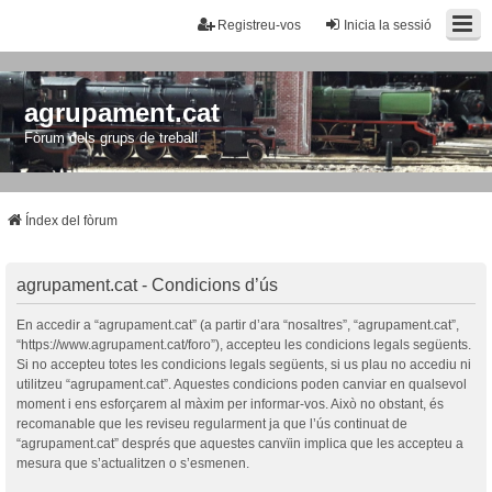
Registreu-vos
Inicia la sessió
agrupament.cat
Fòrum dels grups de treball
Índex del fòrum
agrupament.cat - Condicions d’ús
En accedir a “agrupament.cat” (a partir d’ara “nosaltres”, “agrupament.cat”,
“https://www.agrupament.cat/foro”), accepteu les condicions legals següents.
Si no accepteu totes les condicions legals següents, si us plau no accediu ni
utilitzeu “agrupament.cat”. Aquestes condicions poden canviar en qualsevol
moment i ens esforçarem al màxim per informar-vos. Això no obstant, és
recomanable que les reviseu regularment ja que l’ús continuat de
“agrupament.cat” després que aquestes canvïin implica que les accepteu a
mesura que s’actualitzen o s’esmenen.