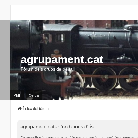
agrupament.cat
Fòrum dels grups de treball
PMF
Cerca
Índex del fòrum
agrupament.cat - Condicions d’ús
En accedir a “agrupament.cat” (a partir d’ara “nosaltres”, “agrupament.