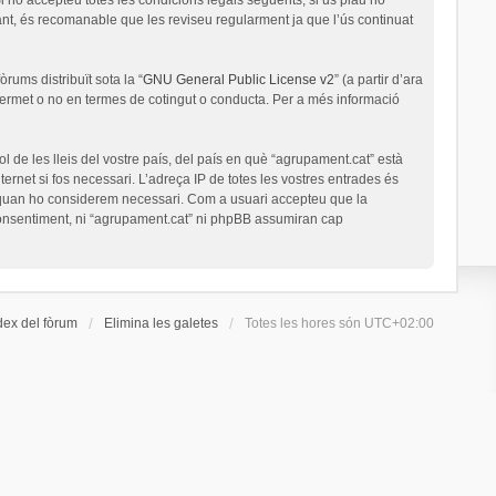
nt, és recomanable que les reviseu regularment ja que l’ús continuat
rums distribuït sota la “
GNU General Public License v2
” (a partir d’ara
permet o no en termes de cotingut o conducta. Per a més informació
l de les lleis del vostre país, del país en què “agrupament.cat” està
ernet si fos necessari. L’adreça IP de totes les vostres entrades és
a quan ho considerem necessari. Com a usuari accepteu que la
onsentiment, ni “agrupament.cat” ni phpBB assumiran cap
dex del fòrum
Elimina les galetes
Totes les hores són
UTC+02:00