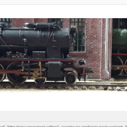
cat”, “https://www.agrupament.cat/foro”), accepteu les condicions legals següents. S