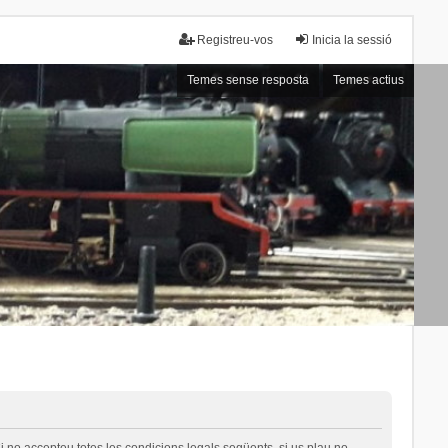
Registreu-vos
Inicia la sessió
Temes sense resposta
Temes actius
i no accepteu totes les condicions legals següents, si us plau no