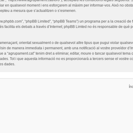
iar en qualsevol moment i ens esforçarem al màxim per informar-vos. Això no obsta
cepteu a mesura que s’actualitzen o s’esmenen.
“www.phpbb.com”, “phpBB Limited”, “phpBB Teams”) un programa per a la creació de fò
s facilita els debats a través d’Internet; phpBB Limted no és responsable de què 
 amenaçant, orientat sexualment o de qualsevol altre tipus que pugui violar qualsevo
pulsin de manera immediata i permanent, amb una notificació al vostre proveïdor d’Int
ue a “agrupament.cat” tenim dret a eliminar, editar, moure o tancar qualsevol tem
es. Tot i que aquesta informació no es proporcionarà a tercers sense el vostre c
les dades.
Ín