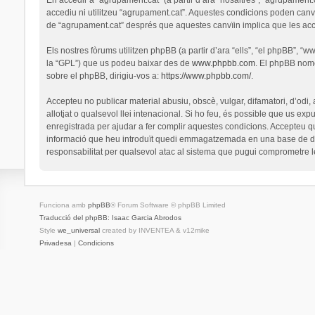
accediu ni utilitzeu “agrupament.cat”. Aquestes condicions poden canv
de “agrupament.cat” després que aquestes canvïin implica que les ac
Els nostres fòrums utilitzen phpBB (a partir d’ara “ells”, “el phpBB”, 
la “GPL”) que us podeu baixar des de
www.phpbb.com
. El phpBB nomé
sobre el phpBB, dirigiu-vos a:
https://www.phpbb.com/
.
Accepteu no publicar material abusiu, obscè, vulgar, difamatori, d’odi,
allotjat o qualsevol llei intenacional. Si ho feu, és possible que us ex
enregistrada per ajudar a fer complir aquestes condicions. Accepteu q
informació que heu introduït quedi emmagatzemada en una base de dad
responsabilitat per qualsevol atac al sistema que pugui comprometre 
Funciona amb
phpBB
® Forum Software © phpBB Limited
Traducció del phpBB: Isaac Garcia Abrodos
Style
we_universal
created by INVENTEA & v12mike
Privadesa
|
Condicions