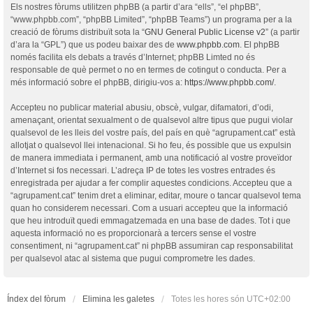
Els nostres fòrums utilitzen phpBB (a partir d’ara “ells”, “el phpBB”,
“www.phpbb.com”, “phpBB Limited”, “phpBB Teams”) un programa per a la
creació de fòrums distribuït sota la “
GNU General Public License v2
” (a partir
d’ara la “GPL”) que us podeu baixar des de
www.phpbb.com
. El phpBB
només facilita els debats a través d’Internet; phpBB Limted no és
responsable de què permet o no en termes de cotingut o conducta. Per a
més informació sobre el phpBB, dirigiu-vos a:
https://www.phpbb.com/
.
Accepteu no publicar material abusiu, obscè, vulgar, difamatori, d’odi,
amenaçant, orientat sexualment o de qualsevol altre tipus que pugui violar
qualsevol de les lleis del vostre país, del país en què “agrupament.cat” està
allotjat o qualsevol llei intenacional. Si ho feu, és possible que us expulsin
de manera immediata i permanent, amb una notificació al vostre proveïdor
d’Internet si fos necessari. L’adreça IP de totes les vostres entrades és
enregistrada per ajudar a fer complir aquestes condicions. Accepteu que a
“agrupament.cat” tenim dret a eliminar, editar, moure o tancar qualsevol tema
quan ho considerem necessari. Com a usuari accepteu que la informació
que heu introduït quedi emmagatzemada en una base de dades. Tot i que
aquesta informació no es proporcionarà a tercers sense el vostre
consentiment, ni “agrupament.cat” ni phpBB assumiran cap responsabilitat
per qualsevol atac al sistema que pugui comprometre les dades.
Índex del fòrum
Elimina les galetes
Totes les hores són
UTC+02:00