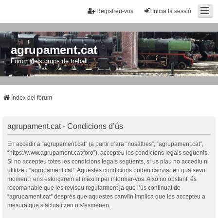
Registreu-vos
Inicia la sessió
agrupament.cat
Fòrum dels grups de treball
Índex del fòrum
agrupament.cat - Condicions d’ús
En accedir a “agrupament.cat” (a partir d’ara “nosaltres”, “agrupament.cat”,
“https://www.agrupament.cat/foro”), accepteu les condicions legals següents.
Si no accepteu totes les condicions legals següents, si us plau no accediu ni
utilitzeu “agrupament.cat”. Aquestes condicions poden canviar en qualsevol
moment i ens esforçarem al màxim per informar-vos. Això no obstant, és
recomanable que les reviseu regularment ja que l’ús continuat de
“agrupament.cat” després que aquestes canvïin implica que les accepteu a
mesura que s’actualitzen o s’esmenen.