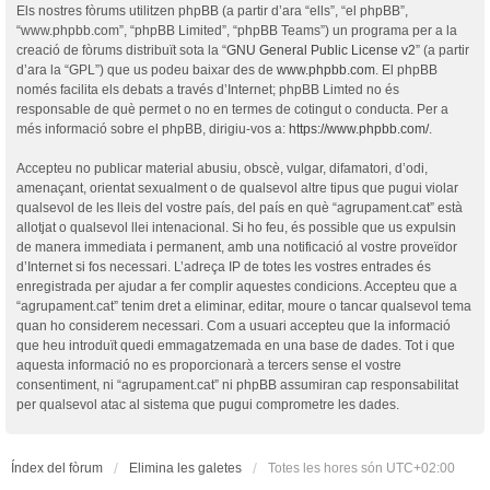
Els nostres fòrums utilitzen phpBB (a partir d’ara “ells”, “el phpBB”,
“www.phpbb.com”, “phpBB Limited”, “phpBB Teams”) un programa per a la
creació de fòrums distribuït sota la “
GNU General Public License v2
” (a partir
d’ara la “GPL”) que us podeu baixar des de
www.phpbb.com
. El phpBB
només facilita els debats a través d’Internet; phpBB Limted no és
responsable de què permet o no en termes de cotingut o conducta. Per a
més informació sobre el phpBB, dirigiu-vos a:
https://www.phpbb.com/
.
Accepteu no publicar material abusiu, obscè, vulgar, difamatori, d’odi,
amenaçant, orientat sexualment o de qualsevol altre tipus que pugui violar
qualsevol de les lleis del vostre país, del país en què “agrupament.cat” està
allotjat o qualsevol llei intenacional. Si ho feu, és possible que us expulsin
de manera immediata i permanent, amb una notificació al vostre proveïdor
d’Internet si fos necessari. L’adreça IP de totes les vostres entrades és
enregistrada per ajudar a fer complir aquestes condicions. Accepteu que a
“agrupament.cat” tenim dret a eliminar, editar, moure o tancar qualsevol tema
quan ho considerem necessari. Com a usuari accepteu que la informació
que heu introduït quedi emmagatzemada en una base de dades. Tot i que
aquesta informació no es proporcionarà a tercers sense el vostre
consentiment, ni “agrupament.cat” ni phpBB assumiran cap responsabilitat
per qualsevol atac al sistema que pugui comprometre les dades.
Índex del fòrum
Elimina les galetes
Totes les hores són
UTC+02:00