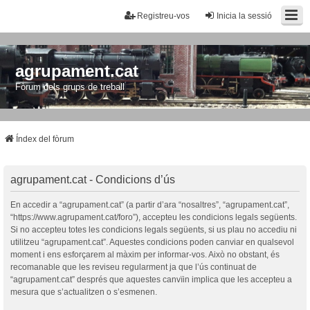
Registreu-vos
Inicia la sessió
agrupament.cat
Fòrum dels grups de treball
Índex del fòrum
agrupament.cat - Condicions d’ús
En accedir a “agrupament.cat” (a partir d’ara “nosaltres”, “agrupament.cat”,
“https://www.agrupament.cat/foro”), accepteu les condicions legals següents.
Si no accepteu totes les condicions legals següents, si us plau no accediu ni
utilitzeu “agrupament.cat”. Aquestes condicions poden canviar en qualsevol
moment i ens esforçarem al màxim per informar-vos. Això no obstant, és
recomanable que les reviseu regularment ja que l’ús continuat de
“agrupament.cat” després que aquestes canvïin implica que les accepteu a
mesura que s’actualitzen o s’esmenen.