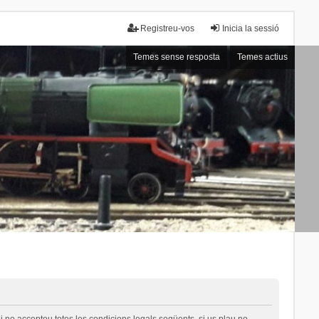
Registreu-vos
Inicia la sessió
Temes sense resposta
Temes actius
i no accepteu totes les condicions legals següents, si us plau no