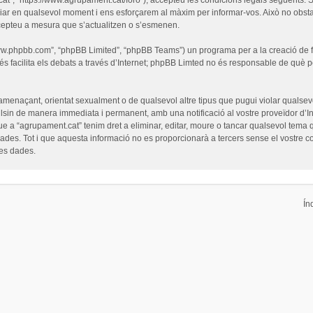
iar en qualsevol moment i ens esforçarem al màxim per informar-vos. Això no obsta
cepteu a mesura que s’actualitzen o s’esmenen.
“www.phpbb.com”, “phpBB Limited”, “phpBB Teams”) un programa per a la creació de fò
s facilita els debats a través d’Internet; phpBB Limted no és responsable de què 
 amenaçant, orientat sexualment o de qualsevol altre tipus que pugui violar qualsevo
pulsin de manera immediata i permanent, amb una notificació al vostre proveïdor d’Int
ue a “agrupament.cat” tenim dret a eliminar, editar, moure o tancar qualsevol tem
es. Tot i que aquesta informació no es proporcionarà a tercers sense el vostre c
les dades.
Ín