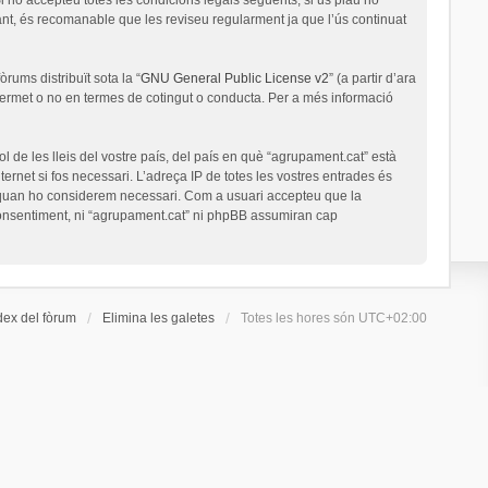
nt, és recomanable que les reviseu regularment ja que l’ús continuat
rums distribuït sota la “
GNU General Public License v2
” (a partir d’ara
permet o no en termes de cotingut o conducta. Per a més informació
l de les lleis del vostre país, del país en què “agrupament.cat” està
ernet si fos necessari. L’adreça IP de totes les vostres entrades és
a quan ho considerem necessari. Com a usuari accepteu que la
onsentiment, ni “agrupament.cat” ni phpBB assumiran cap
dex del fòrum
Elimina les galetes
Totes les hores són
UTC+02:00