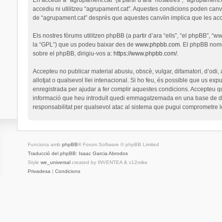
accediu ni utilitzeu “agrupament.cat”. Aquestes condicions poden canv
de “agrupament.cat” després que aquestes canvïin implica que les ac
Els nostres fòrums utilitzen phpBB (a partir d’ara “ells”, “el phpBB”, 
la “GPL”) que us podeu baixar des de
www.phpbb.com
. El phpBB nomé
sobre el phpBB, dirigiu-vos a:
https://www.phpbb.com/
.
Accepteu no publicar material abusiu, obscè, vulgar, difamatori, d’odi,
allotjat o qualsevol llei intenacional. Si ho feu, és possible que us ex
enregistrada per ajudar a fer complir aquestes condicions. Accepteu q
informació que heu introduït quedi emmagatzemada en una base de dad
responsabilitat per qualsevol atac al sistema que pugui comprometre 
Funciona amb
phpBB
® Forum Software © phpBB Limited
Traducció del phpBB: Isaac Garcia Abrodos
Style
we_universal
created by INVENTEA & v12mike
Privadesa
|
Condicions