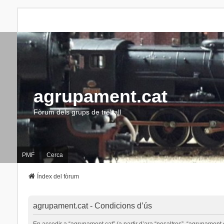
agrupament.cat
Fòrum dels grups de treball
PMF
Cerca
Índex del fòrum
agrupament.cat - Condicions d’ús
En accedir a “agrupament.cat” (a partir d’ara “nosaltres”, “agrupament.