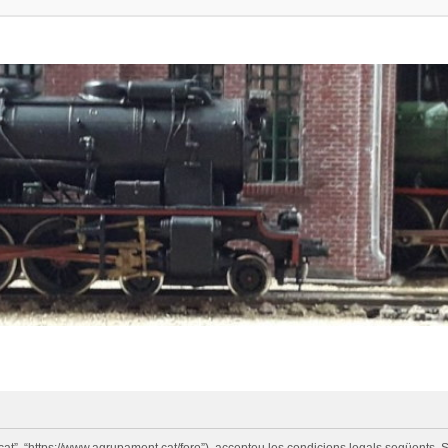
cat”, “https://www.agrupament.cat/foro”), accepteu les condicions legals següents. S