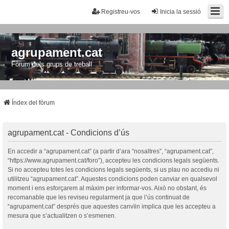
Registreu-vos
Inicia la sessió
agrupament.cat
Fòrum dels grups de treball
Índex del fòrum
agrupament.cat - Condicions d’ús
En accedir a “agrupament.cat” (a partir d’ara “nosaltres”, “agrupament.cat”,
“https://www.agrupament.cat/foro”), accepteu les condicions legals següents.
Si no accepteu totes les condicions legals següents, si us plau no accediu ni
utilitzeu “agrupament.cat”. Aquestes condicions poden canviar en qualsevol
moment i ens esforçarem al màxim per informar-vos. Això no obstant, és
recomanable que les reviseu regularment ja que l’ús continuat de
“agrupament.cat” després que aquestes canvïin implica que les accepteu a
mesura que s’actualitzen o s’esmenen.