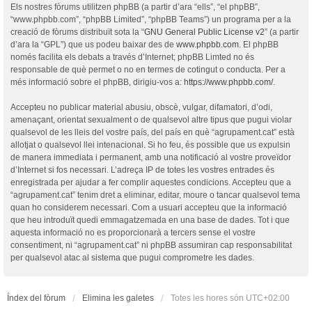
Els nostres fòrums utilitzen phpBB (a partir d’ara “ells”, “el phpBB”,
“www.phpbb.com”, “phpBB Limited”, “phpBB Teams”) un programa per a la
creació de fòrums distribuït sota la “
GNU General Public License v2
” (a partir
d’ara la “GPL”) que us podeu baixar des de
www.phpbb.com
. El phpBB
només facilita els debats a través d’Internet; phpBB Limted no és
responsable de què permet o no en termes de cotingut o conducta. Per a
més informació sobre el phpBB, dirigiu-vos a:
https://www.phpbb.com/
.
Accepteu no publicar material abusiu, obscè, vulgar, difamatori, d’odi,
amenaçant, orientat sexualment o de qualsevol altre tipus que pugui violar
qualsevol de les lleis del vostre país, del país en què “agrupament.cat” està
allotjat o qualsevol llei intenacional. Si ho feu, és possible que us expulsin
de manera immediata i permanent, amb una notificació al vostre proveïdor
d’Internet si fos necessari. L’adreça IP de totes les vostres entrades és
enregistrada per ajudar a fer complir aquestes condicions. Accepteu que a
“agrupament.cat” tenim dret a eliminar, editar, moure o tancar qualsevol tema
quan ho considerem necessari. Com a usuari accepteu que la informació
que heu introduït quedi emmagatzemada en una base de dades. Tot i que
aquesta informació no es proporcionarà a tercers sense el vostre
consentiment, ni “agrupament.cat” ni phpBB assumiran cap responsabilitat
per qualsevol atac al sistema que pugui comprometre les dades.
Índex del fòrum
Elimina les galetes
Totes les hores són
UTC+02:00