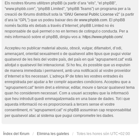
Els nostres fòrums utilitzen phpBB (a partir d’ara “ells”, “el phpBB”,
“www.phpbb.com”, “phpBB Limited”, “phpBB Teams”) un programa per a la
creació de fòrums distribuït sota la “
GNU General Public License v2
” (a partir
d’ara la “GPL”) que us podeu baixar des de
www.phpbb.com
. El phpBB
només facilita els debats a través d’Internet; phpBB Limted no és
responsable de què permet o no en termes de cotingut o conducta. Per a
més informació sobre el phpBB, dirigiu-vos a:
https://www.phpbb.com/
.
Accepteu no publicar material abusiu, obscè, vulgar, difamatori, d’odi,
amenaçant, orientat sexualment o de qualsevol altre tipus que pugui violar
qualsevol de les lleis del vostre país, del país en què “agrupament.cat” està
allotjat o qualsevol llei intenacional. Si ho feu, és possible que us expulsin
de manera immediata i permanent, amb una notificació al vostre proveïdor
d’Internet si fos necessari. L’adreça IP de totes les vostres entrades és
enregistrada per ajudar a fer complir aquestes condicions. Accepteu que a
“agrupament.cat” tenim dret a eliminar, editar, moure o tancar qualsevol tema
quan ho considerem necessari. Com a usuari accepteu que la informació
que heu introduït quedi emmagatzemada en una base de dades. Tot i que
aquesta informació no es proporcionarà a tercers sense el vostre
consentiment, ni “agrupament.cat” ni phpBB assumiran cap responsabilitat
per qualsevol atac al sistema que pugui comprometre les dades.
Índex del fòrum
Elimina les galetes
Totes les hores són
UTC+02:00