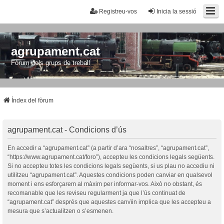
Registreu-vos
Inicia la sessió
agrupament.cat
Fòrum dels grups de treball
Índex del fòrum
agrupament.cat - Condicions d’ús
En accedir a “agrupament.cat” (a partir d’ara “nosaltres”, “agrupament.cat”,
“https://www.agrupament.cat/foro”), accepteu les condicions legals següents.
Si no accepteu totes les condicions legals següents, si us plau no accediu ni
utilitzeu “agrupament.cat”. Aquestes condicions poden canviar en qualsevol
moment i ens esforçarem al màxim per informar-vos. Això no obstant, és
recomanable que les reviseu regularment ja que l’ús continuat de
“agrupament.cat” després que aquestes canvïin implica que les accepteu a
mesura que s’actualitzen o s’esmenen.