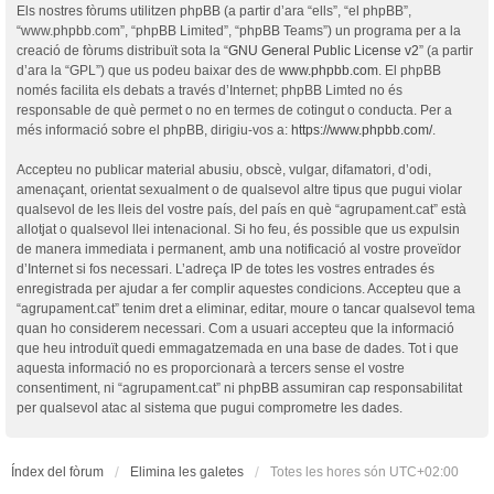
Els nostres fòrums utilitzen phpBB (a partir d’ara “ells”, “el phpBB”,
“www.phpbb.com”, “phpBB Limited”, “phpBB Teams”) un programa per a la
creació de fòrums distribuït sota la “
GNU General Public License v2
” (a partir
d’ara la “GPL”) que us podeu baixar des de
www.phpbb.com
. El phpBB
només facilita els debats a través d’Internet; phpBB Limted no és
responsable de què permet o no en termes de cotingut o conducta. Per a
més informació sobre el phpBB, dirigiu-vos a:
https://www.phpbb.com/
.
Accepteu no publicar material abusiu, obscè, vulgar, difamatori, d’odi,
amenaçant, orientat sexualment o de qualsevol altre tipus que pugui violar
qualsevol de les lleis del vostre país, del país en què “agrupament.cat” està
allotjat o qualsevol llei intenacional. Si ho feu, és possible que us expulsin
de manera immediata i permanent, amb una notificació al vostre proveïdor
d’Internet si fos necessari. L’adreça IP de totes les vostres entrades és
enregistrada per ajudar a fer complir aquestes condicions. Accepteu que a
“agrupament.cat” tenim dret a eliminar, editar, moure o tancar qualsevol tema
quan ho considerem necessari. Com a usuari accepteu que la informació
que heu introduït quedi emmagatzemada en una base de dades. Tot i que
aquesta informació no es proporcionarà a tercers sense el vostre
consentiment, ni “agrupament.cat” ni phpBB assumiran cap responsabilitat
per qualsevol atac al sistema que pugui comprometre les dades.
Índex del fòrum
Elimina les galetes
Totes les hores són
UTC+02:00