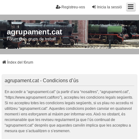
Registreu-vos
Inicia la sessió
agrupament.cat
Fòrum dels grups de treball
Índex del fòrum
agrupament.cat - Condicions d’ús
En accedir a “agrupament.cat” (a partir d’ara “nosaltres”, “agrupament.cat”,
“https://www.agrupament.cat/foro”), accepteu les condicions legals següents.
Si no accepteu totes les condicions legals següents, si us plau no accediu ni
utilitzeu “agrupament.cat”. Aquestes condicions poden canviar en qualsevol
moment i ens esforçarem al màxim per informar-vos. Això no obstant, és
recomanable que les reviseu regularment ja que l’ús continuat de
“agrupament.cat” després que aquestes canvïin implica que les accepteu a
mesura que s’actualitzen o s’esmenen.