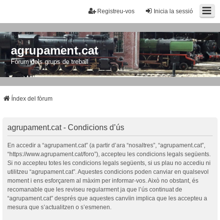
Registreu-vos
Inicia la sessió
agrupament.cat
Fòrum dels grups de treball
Índex del fòrum
agrupament.cat - Condicions d’ús
En accedir a “agrupament.cat” (a partir d’ara “nosaltres”, “agrupament.cat”,
“https://www.agrupament.cat/foro”), accepteu les condicions legals següents.
Si no accepteu totes les condicions legals següents, si us plau no accediu ni
utilitzeu “agrupament.cat”. Aquestes condicions poden canviar en qualsevol
moment i ens esforçarem al màxim per informar-vos. Això no obstant, és
recomanable que les reviseu regularment ja que l’ús continuat de
“agrupament.cat” després que aquestes canvïin implica que les accepteu a
mesura que s’actualitzen o s’esmenen.