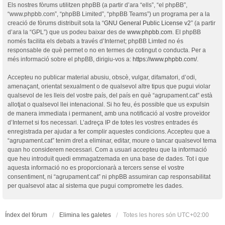
Els nostres fòrums utilitzen phpBB (a partir d’ara “ells”, “el phpBB”,
“www.phpbb.com”, “phpBB Limited”, “phpBB Teams”) un programa per a la
creació de fòrums distribuït sota la “
GNU General Public License v2
” (a partir
d’ara la “GPL”) que us podeu baixar des de
www.phpbb.com
. El phpBB
només facilita els debats a través d’Internet; phpBB Limted no és
responsable de què permet o no en termes de cotingut o conducta. Per a
més informació sobre el phpBB, dirigiu-vos a:
https://www.phpbb.com/
.
Accepteu no publicar material abusiu, obscè, vulgar, difamatori, d’odi,
amenaçant, orientat sexualment o de qualsevol altre tipus que pugui violar
qualsevol de les lleis del vostre país, del país en què “agrupament.cat” està
allotjat o qualsevol llei intenacional. Si ho feu, és possible que us expulsin
de manera immediata i permanent, amb una notificació al vostre proveïdor
d’Internet si fos necessari. L’adreça IP de totes les vostres entrades és
enregistrada per ajudar a fer complir aquestes condicions. Accepteu que a
“agrupament.cat” tenim dret a eliminar, editar, moure o tancar qualsevol tema
quan ho considerem necessari. Com a usuari accepteu que la informació
que heu introduït quedi emmagatzemada en una base de dades. Tot i que
aquesta informació no es proporcionarà a tercers sense el vostre
consentiment, ni “agrupament.cat” ni phpBB assumiran cap responsabilitat
per qualsevol atac al sistema que pugui comprometre les dades.
Índex del fòrum
Elimina les galetes
Totes les hores són
UTC+02:00