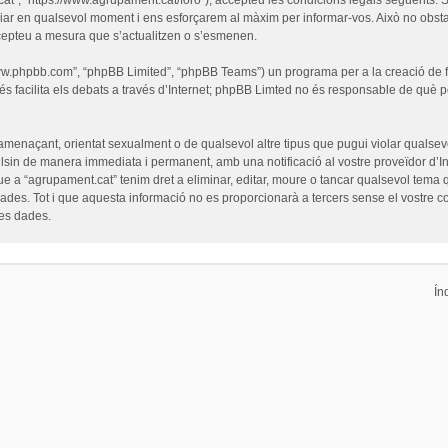
iar en qualsevol moment i ens esforçarem al màxim per informar-vos. Això no obsta
cepteu a mesura que s’actualitzen o s’esmenen.
“www.phpbb.com”, “phpBB Limited”, “phpBB Teams”) un programa per a la creació de fò
s facilita els debats a través d’Internet; phpBB Limted no és responsable de què 
 amenaçant, orientat sexualment o de qualsevol altre tipus que pugui violar qualsevo
pulsin de manera immediata i permanent, amb una notificació al vostre proveïdor d’Int
ue a “agrupament.cat” tenim dret a eliminar, editar, moure o tancar qualsevol tem
es. Tot i que aquesta informació no es proporcionarà a tercers sense el vostre c
les dades.
Ín