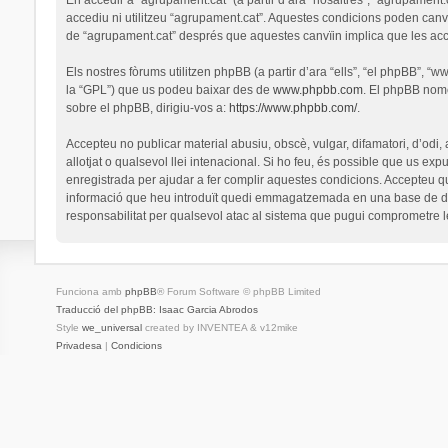
accediu ni utilitzeu “agrupament.cat”. Aquestes condicions poden canv
de “agrupament.cat” després que aquestes canvïin implica que les ac
Els nostres fòrums utilitzen phpBB (a partir d’ara “ells”, “el phpBB”, 
la “GPL”) que us podeu baixar des de
www.phpbb.com
. El phpBB nomé
sobre el phpBB, dirigiu-vos a:
https://www.phpbb.com/
.
Accepteu no publicar material abusiu, obscè, vulgar, difamatori, d’odi,
allotjat o qualsevol llei intenacional. Si ho feu, és possible que us ex
enregistrada per ajudar a fer complir aquestes condicions. Accepteu q
informació que heu introduït quedi emmagatzemada en una base de dad
responsabilitat per qualsevol atac al sistema que pugui comprometre 
Funciona amb
phpBB
® Forum Software © phpBB Limited
Traducció del phpBB: Isaac Garcia Abrodos
Style
we_universal
created by INVENTEA & v12mike
Privadesa
|
Condicions