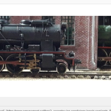
cat”, “https://www.agrupament.cat/foro”), accepteu les condicions legals següents. S