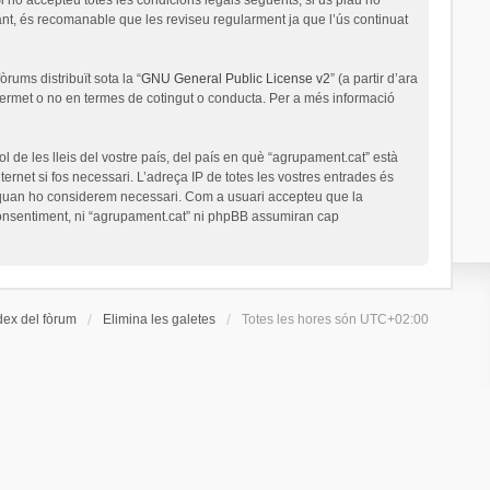
nt, és recomanable que les reviseu regularment ja que l’ús continuat
rums distribuït sota la “
GNU General Public License v2
” (a partir d’ara
permet o no en termes de cotingut o conducta. Per a més informació
l de les lleis del vostre país, del país en què “agrupament.cat” està
ernet si fos necessari. L’adreça IP de totes les vostres entrades és
a quan ho considerem necessari. Com a usuari accepteu que la
onsentiment, ni “agrupament.cat” ni phpBB assumiran cap
dex del fòrum
Elimina les galetes
Totes les hores són
UTC+02:00