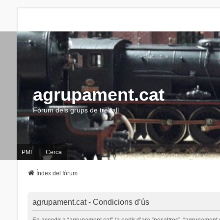
agrupament.cat
Fòrum dels grups de treball
PMF
Cerca
Índex del fòrum
agrupament.cat - Condicions d’ús
En accedir a “agrupament.cat” (a partir d’ara “nosaltres”, “agrupament.