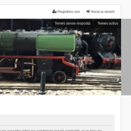
Registreu-vos
Inicia la sessió
Temes sense resposta
Temes actius
i no accepteu totes les condicions legals següents, si us plau no