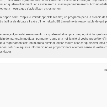
iar en qualsevol moment i ens esforçarem al màxim per informar-vos. Això no obsta
cepteu a mesura que s’actualitzen o s’esmenen.
“www.phpbb.com”, “phpBB Limited”, “phpBB Teams”) un programa per a la creació de fò
s facilita els debats a través d’Internet; phpBB Limted no és responsable de què 
 amenaçant, orientat sexualment o de qualsevol altre tipus que pugui violar qualsevo
pulsin de manera immediata i permanent, amb una notificació al vostre proveïdor d’Int
ue a “agrupament.cat” tenim dret a eliminar, editar, moure o tancar qualsevol tem
es. Tot i que aquesta informació no es proporcionarà a tercers sense el vostre c
les dades.
Ín