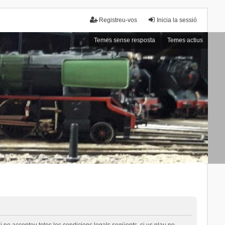
Registreu-vos
Inicia la sessió
Temes sense resposta
Temes actius
i no accepteu totes les condicions legals següents, si us plau no