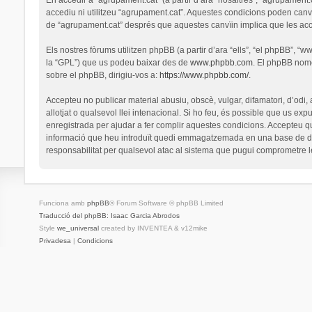
accediu ni utilitzeu “agrupament.cat”. Aquestes condicions poden canv
de “agrupament.cat” després que aquestes canvïin implica que les ac
Els nostres fòrums utilitzen phpBB (a partir d’ara “ells”, “el phpBB”, 
la “GPL”) que us podeu baixar des de
www.phpbb.com
. El phpBB nomé
sobre el phpBB, dirigiu-vos a:
https://www.phpbb.com/
.
Accepteu no publicar material abusiu, obscè, vulgar, difamatori, d’odi,
allotjat o qualsevol llei intenacional. Si ho feu, és possible que us ex
enregistrada per ajudar a fer complir aquestes condicions. Accepteu q
informació que heu introduït quedi emmagatzemada en una base de dad
responsabilitat per qualsevol atac al sistema que pugui comprometre 
Funciona amb
phpBB
® Forum Software © phpBB Limited
Traducció del phpBB: Isaac Garcia Abrodos
Style
we_universal
created by INVENTEA & v12mike
Privadesa
|
Condicions