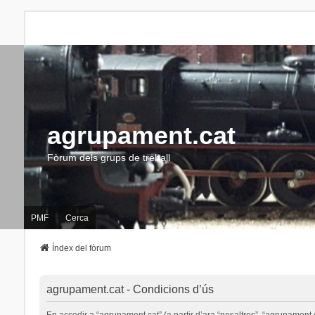
agrupament.cat
Fòrum dels grups de treball
PMF
Cerca
Índex del fòrum
agrupament.cat - Condicions d’ús
En accedir a “agrupament.cat” (a partir d’ara “nosaltres”, “agrupament.