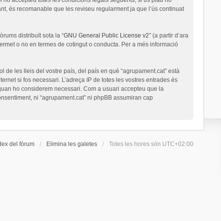
nt, és recomanable que les reviseu regularment ja que l’ús continuat
rums distribuït sota la “
GNU General Public License v2
” (a partir d’ara
permet o no en termes de cotingut o conducta. Per a més informació
l de les lleis del vostre país, del país en què “agrupament.cat” està
ernet si fos necessari. L’adreça IP de totes les vostres entrades és
a quan ho considerem necessari. Com a usuari accepteu que la
onsentiment, ni “agrupament.cat” ni phpBB assumiran cap
dex del fòrum
Elimina les galetes
Totes les hores són
UTC+02:00