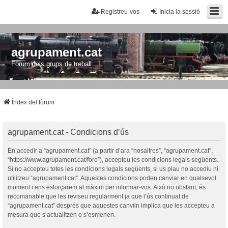
Registreu-vos
Inicia la sessió
agrupament.cat
Fòrum dels grups de treball
Índex del fòrum
agrupament.cat - Condicions d’ús
En accedir a “agrupament.cat” (a partir d’ara “nosaltres”, “agrupament.cat”,
“https://www.agrupament.cat/foro”), accepteu les condicions legals següents.
Si no accepteu totes les condicions legals següents, si us plau no accediu ni
utilitzeu “agrupament.cat”. Aquestes condicions poden canviar en qualsevol
moment i ens esforçarem al màxim per informar-vos. Això no obstant, és
recomanable que les reviseu regularment ja que l’ús continuat de
“agrupament.cat” després que aquestes canvïin implica que les accepteu a
mesura que s’actualitzen o s’esmenen.