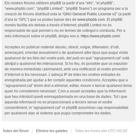
Els nostres fòrums utilitzen phpBB (a partir d’ara “ells”, “el phpBB”,
“www.phpbb.com”, “phpBB Limited”, “phpBB Teams”) un programa per a la
creació de fòrums distribuït sota la “
GNU General Public License v2
” (a partir
d’ara la “GPL”) que us podeu baixar des de
www.phpbb.com
. El phpBB
només facilita els debats a través d’Internet; phpBB Limted no és
responsable de què permet o no en termes de cotingut o conducta. Per a
més informació sobre el phpBB, dirigiu-vos a:
https://www.phpbb.com/
.
Accepteu no publicar material abusiu, obscè, vulgar, difamatori, d’odi,
amenaçant, orientat sexualment o de qualsevol altre tipus que pugui violar
qualsevol de les lleis del vostre país, del país en què “agrupament.cat” està
allotjat o qualsevol llei intenacional. Si ho feu, és possible que us expulsin
de manera immediata i permanent, amb una notificació al vostre proveïdor
d’Internet si fos necessari. L’adreça IP de totes les vostres entrades és
enregistrada per ajudar a fer complir aquestes condicions. Accepteu que a
“agrupament.cat” tenim dret a eliminar, editar, moure o tancar qualsevol tema
quan ho considerem necessari. Com a usuari accepteu que la informació
que heu introduït quedi emmagatzemada en una base de dades. Tot i que
aquesta informació no es proporcionarà a tercers sense el vostre
consentiment, ni “agrupament.cat” ni phpBB assumiran cap responsabilitat
per qualsevol atac al sistema que pugui comprometre les dades.
Índex del fòrum
Elimina les galetes
Totes les hores són
UTC+02:00