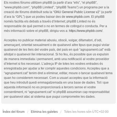
Els nostres fòrums utilitzen phpBB (a partir d’ara “ells”, “el phpBB”,
“www.phpbb.com”, “phpBB Limited”, “phpBB Teams”) un programa per a la
creació de fòrums distribuït sota la “
GNU General Public License v2
” (a partir
d’ara la “GPL”) que us podeu baixar des de
www.phpbb.com
. El phpBB
només facilita els debats a través d’Internet; phpBB Limted no és
responsable de què permet o no en termes de cotingut o conducta. Per a
més informació sobre el phpBB, dirigiu-vos a:
https://www.phpbb.com/
.
Accepteu no publicar material abusiu, obscè, vulgar, difamatori, d’odi,
amenaçant, orientat sexualment o de qualsevol altre tipus que pugui violar
qualsevol de les lleis del vostre país, del país en què “agrupament.cat” està
allotjat o qualsevol llei intenacional. Si ho feu, és possible que us expulsin
de manera immediata i permanent, amb una notificació al vostre proveïdor
d’Internet si fos necessari. L’adreça IP de totes les vostres entrades és
enregistrada per ajudar a fer complir aquestes condicions. Accepteu que a
“agrupament.cat” tenim dret a eliminar, editar, moure o tancar qualsevol tema
quan ho considerem necessari. Com a usuari accepteu que la informació
que heu introduït quedi emmagatzemada en una base de dades. Tot i que
aquesta informació no es proporcionarà a tercers sense el vostre
consentiment, ni “agrupament.cat” ni phpBB assumiran cap responsabilitat
per qualsevol atac al sistema que pugui comprometre les dades.
Índex del fòrum
Elimina les galetes
Totes les hores són
UTC+02:00