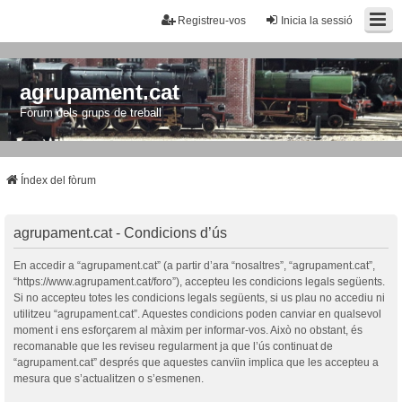
Registreu-vos
Inicia la sessió
agrupament.cat
Fòrum dels grups de treball
Índex del fòrum
agrupament.cat - Condicions d’ús
En accedir a “agrupament.cat” (a partir d’ara “nosaltres”, “agrupament.cat”,
“https://www.agrupament.cat/foro”), accepteu les condicions legals següents.
Si no accepteu totes les condicions legals següents, si us plau no accediu ni
utilitzeu “agrupament.cat”. Aquestes condicions poden canviar en qualsevol
moment i ens esforçarem al màxim per informar-vos. Això no obstant, és
recomanable que les reviseu regularment ja que l’ús continuat de
“agrupament.cat” després que aquestes canvïin implica que les accepteu a
mesura que s’actualitzen o s’esmenen.